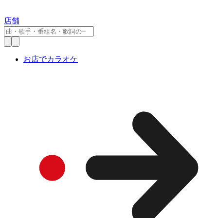
店舗
お店でカラオケ