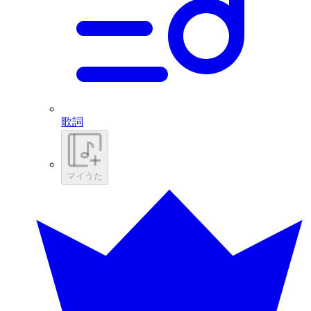
歌詞
マイうた