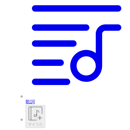
歌詞
マイうた