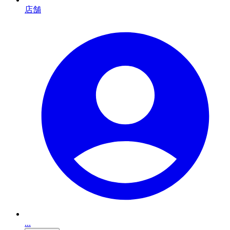
店舗
...