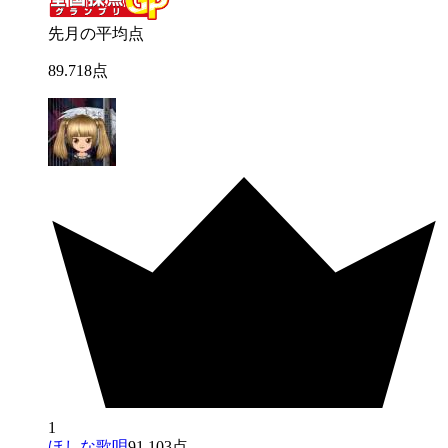
先月の平均点
89
.
718
点
1
ほしな歌唄
91.103点