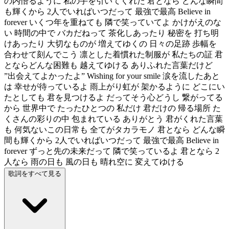
の内悟るように 私の手を引いてくれた 君となら どんな瞬間
も輝くから 2人でいればいつだって 最強で最高 Believe in
forever いくつ年を重ねても 隣で笑っていてよ かけがえのな
い 時間の中で バカだねって 茶化しあったり 秘密を 打ち明
けあったり 大切なものが 増えてゆくの 日々の足跡 歩幅を
合わせて刻んでこう 凛とした着慣れた制服が 私たちの証 君
とならどんな困難も 越えてゆける ありふれた言葉だけど
”出会えてよかったよ” Wishing for your smile 涙を流したあと
は 幸せが待っているよ 雨上がり虹が 架かるように どこにい
たとしても 君を見つけるよ だってそう心どうし 繋がってる
から 世界中で たったひとつの 私だけ 君だけの 帰る場所 た
くさんの彩りの中 包まれている ありがとう 君がくれた言葉
も 何気ないこの日常も 全てがタカラモノ 君となら どんな瞬
間も輝くから 2人でいればいつだって 最強で最高 Believe in
forever ずっと先の未来だって 隣で笑っているよ 君となら 2
人なら 雨の日も 風の日も 晴れ空に 変えてゆける
歌詞をすべて見る