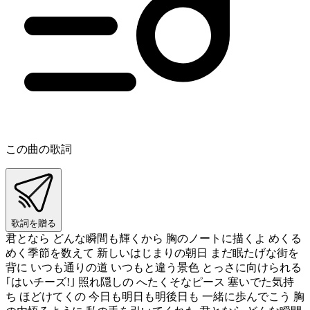
この曲の歌詞
歌詞を贈る
君となら どんな瞬間も輝くから 胸のノートに描くよ めくる
めく季節を数えて 新しいはじまりの朝日 まだ眠たげな街を
背に いつも通りの道 いつもと違う景色 とっさに向けられる
｢はいチーズ!｣ 照れ隠しの へたくそなピース 塞いでた気持
ち ほどけてくの 今日も明日も明後日も 一緒に歩んでこう 胸