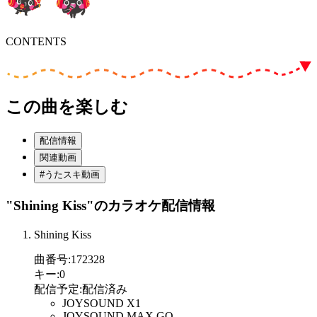
CONTENTS
この曲を楽しむ
配信情報
関連動画
#うたスキ動画
"Shining Kiss"
のカラオケ配信情報
Shining Kiss
曲番号
:
172328
キー
:
0
配信予定
:
配信済み
JOYSOUND X1
JOYSOUND MAX GO