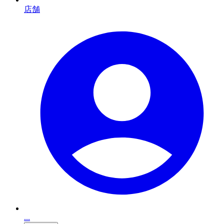
店舗
...