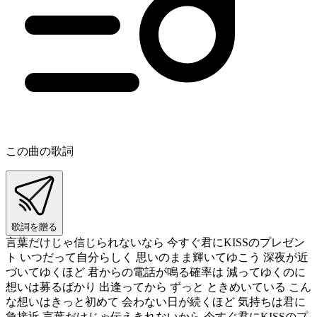
この曲の歌詞
歌詞を贈る
言葉だけじゃ信じられないなら 今すぐ君にKISSのプレゼン
ト いつだって自分らしく 思いのまま輝いてゆこう 深夜が近
づいてゆくほど 君からの電話が鳴る確率は 減ってゆくのに
想いは募るばかり 出逢ってから ずっと ときめいている こん
な想いはきっと初めて 会わない日が続くほど 気持ちは君に
急接近 言葉だけじゃ伝えきれないから 今すぐ君にKISSのプ