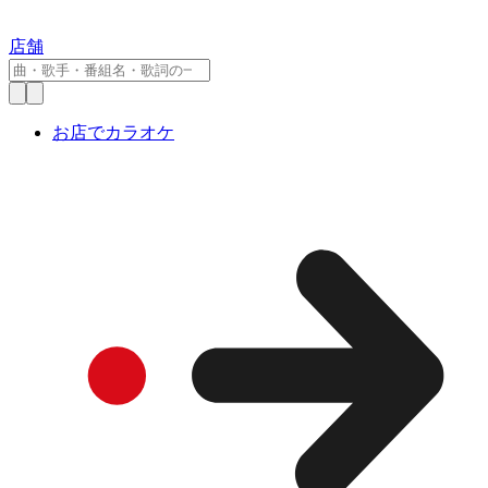
店舗
お店でカラオケ