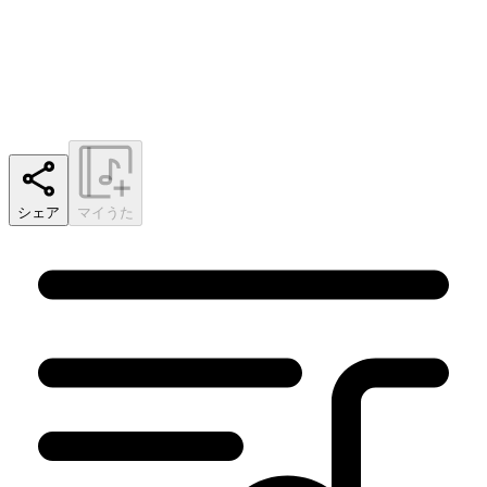
シェア
マイうた