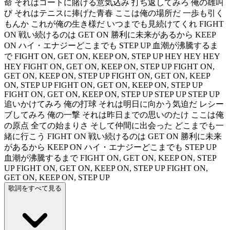
命 それはコートに賭ける意気込み 打ち返してみろ 俺の雄叫
び それはテニスに捧げた青春 ここは俺の場所だ 一歩も引く
もんか これが俺の生き様だ いつまでも見続けてくれ FIGHT
ON 戦い続けるのは GET ON 勝利に未来があるから KEEP
ON ハイ・エナジーどこまでも STEP UP 血潮が沸騰するま
で FIGHT ON, GET ON, KEEP ON, STEP UP HEY HEY HEY
HEY FIGHT ON, GET ON, KEEP ON, STEP UP FIGHT ON,
GET ON, KEEP ON, STEP UP FIGHT ON, GET ON, KEEP
ON, STEP UP FIGHT ON, GET ON, KEEP ON, STEP UP
FIGHT ON, GET ON, KEEP ON, STEP UP STEP UP STEP UP
追いかけてみろ 俺の打球 それは明日に向かう気迫だ レシー
ブしてみろ 俺の一撃 それは昨日までの思いのたけ ここは俺
の原点 全ての始まりさ そして仲間に出会った どこまでも一
緒に行こう FIGHT ON 戦い続けるのは GET ON 勝利に未来
があるから KEEP ON ハイ・エナジーどこまでも STEP UP
血潮が沸騰するまで FIGHT ON, GET ON, KEEP ON, STEP
UP FIGHT ON, GET ON, KEEP ON, STEP UP FIGHT ON,
GET ON, KEEP ON, STEP UP
歌詞をすべて見る