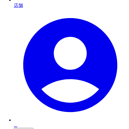
店舗
...