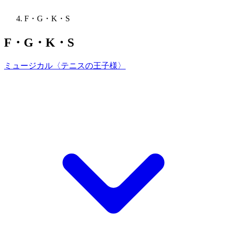
F・G・K・S
F・G・K・S
ミュージカル〈テニスの王子様〉