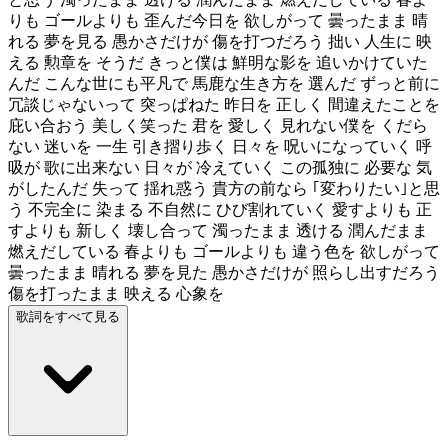
りも ゴールよりも 歪んだ今日を 欲しがって 曇ったまま 晴
れる 夢を見る 愚かさだけが 傷を打つだろう 拙い 人生に 映
える 勲章を そうだ きっと僕は 鮮明な影を 追いかけていた
んだ こんな世にも平凡で 馬鹿な生き方を 選んだ ずっと前に
冗談じゃないって 突っぱねた 昨日を 正しく 間違えたことを
庇い合おう 美しく笑った 君を 愛しく 見れない僕を くだら
ない 迷いを 一生 引き摺り歩く 日々を 呪いになっていく 呼
吸が 歌に出来ない 日々が 冷えていく この孤独に 必要な 気
がしたんだ 失って 揺れ惑う 貴方の前なら ｢変わりたい｣と思
う 不完全に 染まる 不自然に ひび割れていく 愛すよりも 正
すよりも 新しく 壊し合って 濁ったまま 透ける 潤んだまま
燃えだしている 春よりも ゴールよりも 違う色を 欲しがって
曇ったまま 晴れる 夢を見た 愚かさだけが 照らし出すだろう
傷を打ったまま 映える 心象を
歌詞をすべて見る