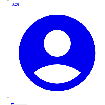
店舗
...