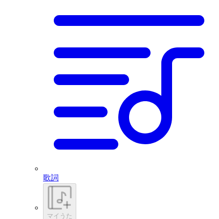
歌詞
マイうた