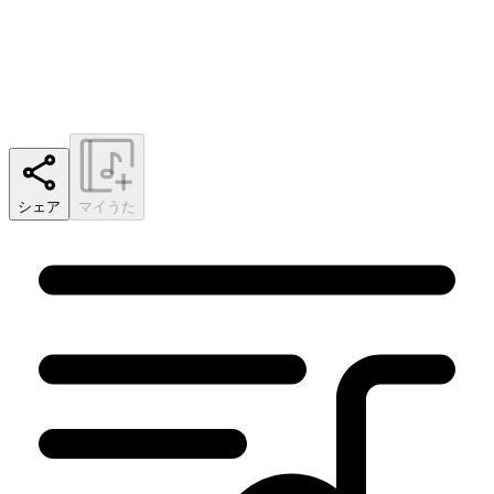
シェア
マイうた