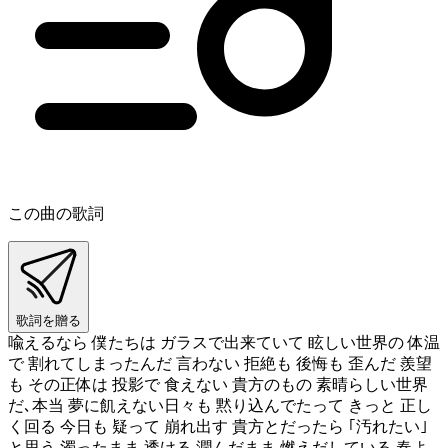
この曲の歌詞
歌詞を贈る
喩えるなら 僕たちは ガラスで出来ていて 眩しい世界の 体温
で 割れてしまったんだ 言わない 拒絶も 後悔も 歪んだ 羨望
も その正体は 投影で 食えない 貴方のもの 素晴らしい世界
だ､本当 夢に飢えない日々も 黙り込んでたって きっと 正し
く回る 今日も 疑って 崩れ出す 貴方とだったら ｢汚れたい｣
と思う 濁ったまま 透ける 潤んだまま 燃えだしている 春よ