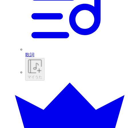
歌詞
マイうた