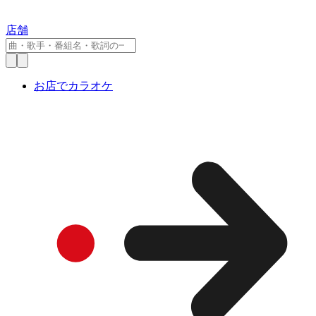
店舗
お店でカラオケ