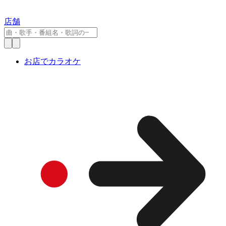
店舗
お店でカラオケ