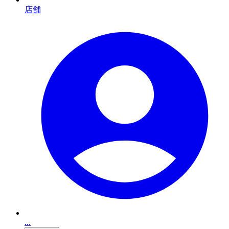
店舗
...