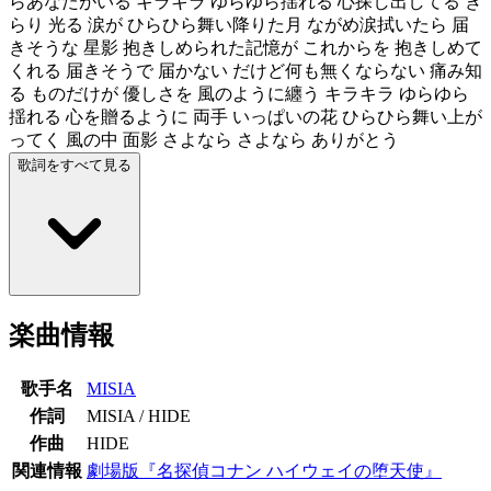
らあなたがいる キラキラ ゆらゆら揺れる 心探し出してる き
らり 光る 涙が ひらひら舞い降りた月 ながめ涙拭いたら 届
きそうな 星影 抱きしめられた記憶が これからを 抱きしめて
くれる 届きそうで 届かない だけど何も無くならない 痛み知
る ものだけが 優しさを 風のように纏う キラキラ ゆらゆら
揺れる 心を贈るように 両手 いっぱいの花 ひらひら舞い上が
ってく 風の中 面影 さよなら さよなら ありがとう
歌詞をすべて見る
楽曲情報
歌手名
MISIA
作詞
MISIA / HIDE
作曲
HIDE
関連情報
劇場版『名探偵コナン ハイウェイの堕天使』