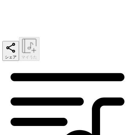
シェア
マイうた