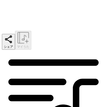
シェア
マイうた