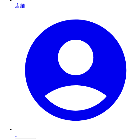
店舗
...