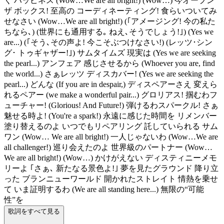
く ハッピネス (Wow…We are all bright!) (Wow…) 今オープン
ザ ボックス! 至高の コーディネーティング! 食らいついてみ
せなさい (Wow…We are all bright!) (｢アメージング! 今の私た
ちなら､) (世界にも通用する｡ ねえ､そうでしょう!｣) (Yes we
are...) (｢そう､その声よ! 今こそぶつけなさい!) (レッツ･シン
グ･ トゥギャザー!｣) サムタイムズ 現実は (Yes we are seeking
the pearl...) アンフェア 感じさせるから (Whoever you are, find
the world...) さぁレッツ ディスカバー! (Yes we are seeking the
pearl...) どんな (If you are in despair,) ディスペアーさえ 変えら
れるペアー (we make a wonderful pair...) グロリアス! 掴むわフ
ューチャー! (Glorious! And Future!) 弾けるわスパークル! さぁ
魅せる時よ! (You're a spark!) 永遠に感じた時間を リメンバー
塗り替えるのよ いつでもリペアリング 託していられる サム
ワン (Wow… We are all bright!) 一人じゃないわ (Wow…We are
all challenger!) 巡り会えたのよ 世界級のパートナー (Wow…
We are all bright!) (Wow…) かけがえない ディスティニーメモ
リーよ ｢さぁ､ 新たなる景色よ!｣ 夢を見たグラウンド 降り立
った ブランニューワールド 開かれたストレイト 情熱を乗せ
て いま証明するわ (We are all standing here...) 無限の“可能
性”を
歌詞をすべて見る