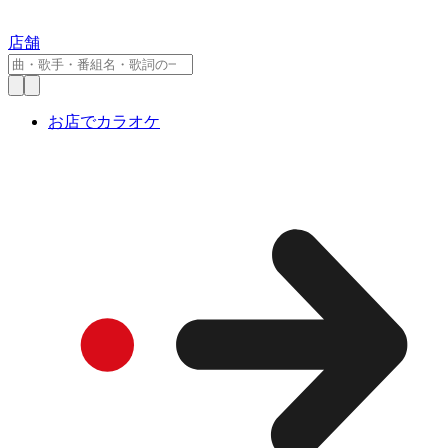
店舗
お店でカラオケ