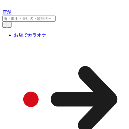
店舗
お店でカラオケ