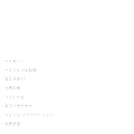
カラオケ店舗検索
全国カラオケ大会
イベント・キャンペーン
うたスキ
マイルーム
マイうたスキ動画
全国採点GP
分析採点
マイりれき
前回のカラオケ
マイうた/マイアーティスト
各種設定