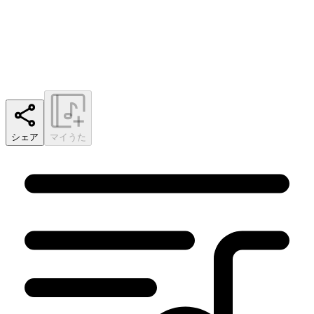
シェア
マイうた