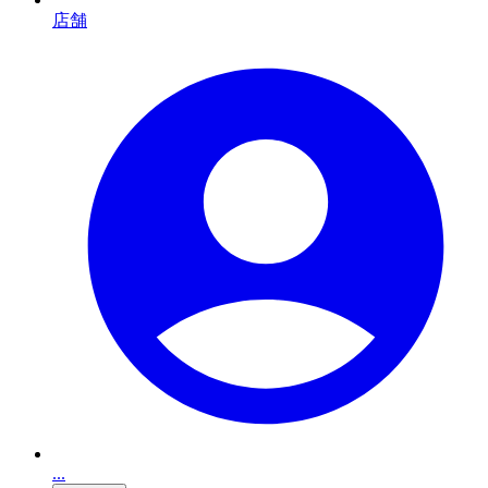
店舗
...