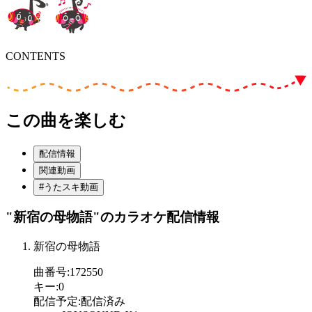
CONTENTS
この曲を楽しむ
配信情報
関連動画
#うたスキ動画
"新宿の母物語"
のカラオケ配信情報
新宿の母物語
曲番号
:
172550
キー
:
0
配信予定
:
配信済み