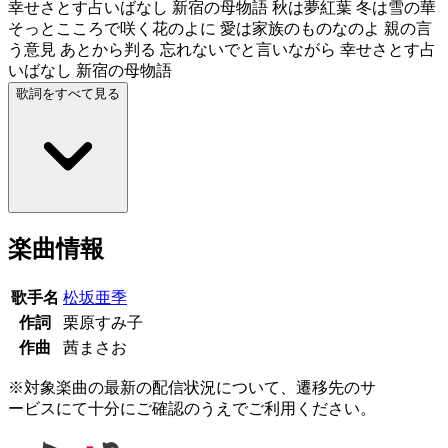
幸せさとす占いばなし 新宿の母物語 秋は夢紅葉 冬は雪の華
そっとこころで咲く花のよに 愛は家族のものなのよ 親の言
う意見 あとから判る 忘れないでと言いながら 幸せさとす占
いばなし 新宿の母物語
歌詞をすべて見る
楽曲情報
歌手名
松坂亜季
作詞
栗原すみ子
作曲
茜まさお
※対象楽曲の最新の配信状況について、遷移先のサ
ービスにて十分にご確認のうえでご利用ください。