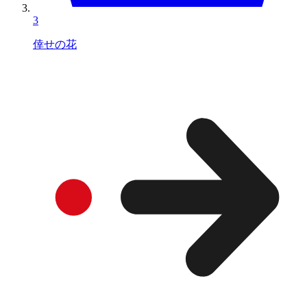
3
倖せの花