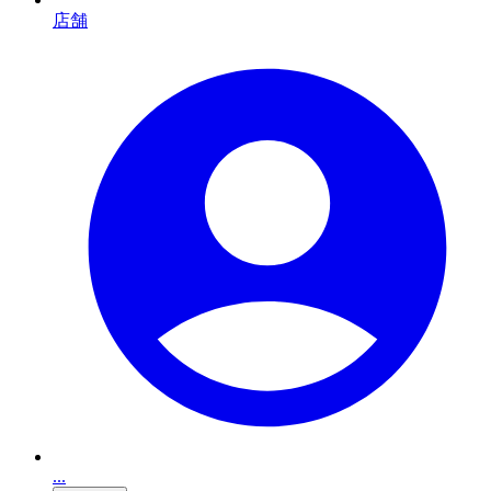
店舗
...