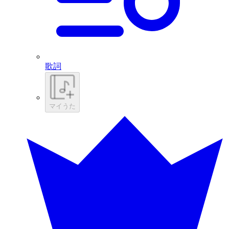
歌詞
マイうた