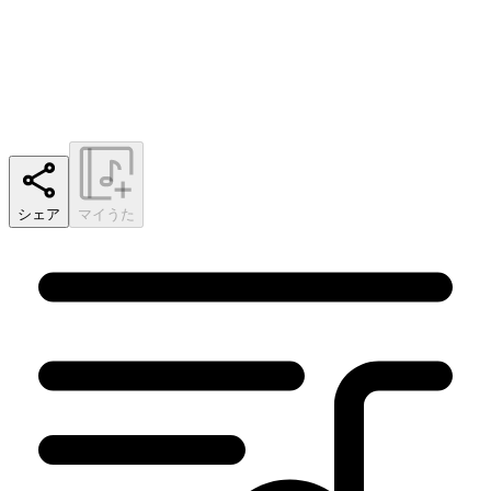
シェア
マイうた