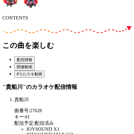
CONTENTS
この曲を楽しむ
配信情報
関連動画
#うたスキ動画
"貴船川"
のカラオケ配信情報
貴船川
曲番号
:
27628
キー
:
#1
配信予定
:
配信済み
JOYSOUND X1