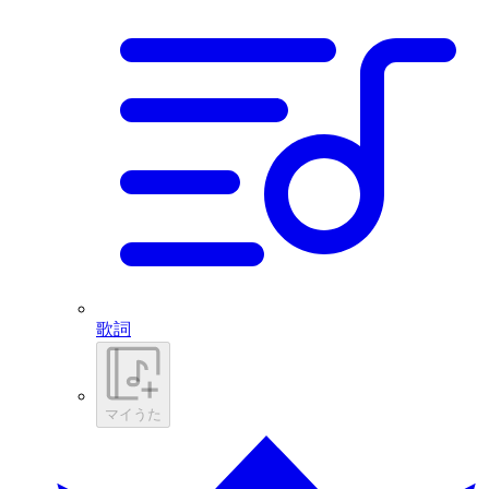
歌詞
マイうた