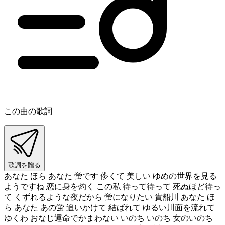
この曲の歌詞
歌詞を贈る
あなた ほら あなた 蛍です 儚くて 美しい ゆめの世界を見る
ようですね 恋に身を灼く この私 待って待って 死ぬほど待っ
て くずれるような夜だから 蛍になりたい 貴船川 あなた ほ
ら あなた あの蛍 追いかけて 結ばれて ゆるい川面を流れて
ゆくわ おなじ運命でかまわない いのち いのち 女のいのち