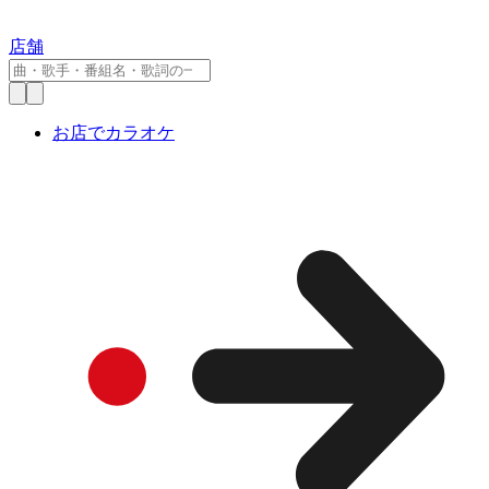
店舗
お店でカラオケ