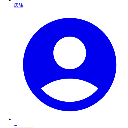
店舗
...