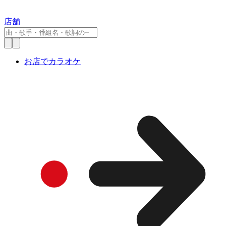
店舗
お店でカラオケ