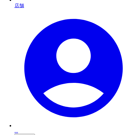
店舗
...