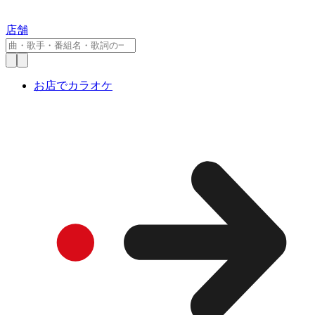
店舗
お店でカラオケ