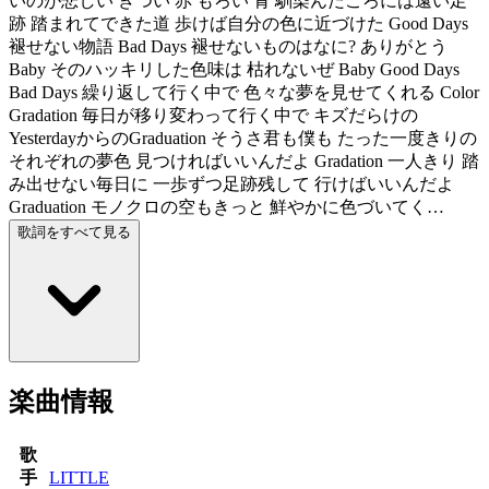
いのが悲しい きつい 赤 もろい 青 馴染んだころには遠い足
跡 踏まれてできた道 歩けば自分の色に近づけた Good Days
褪せない物語 Bad Days 褪せないものはなに? ありがとう
Baby そのハッキリした色味は 枯れないぜ Baby Good Days
Bad Days 繰り返して行く中で 色々な夢を見せてくれる Color
Gradation 毎日が移り変わって行く中で キズだらけの
YesterdayからのGraduation そうさ君も僕も たった一度きりの
それぞれの夢色 見つければいいんだよ Gradation 一人きり 踏
み出せない毎日に 一歩ずつ足跡残して 行けばいいんだよ
Graduation モノクロの空もきっと 鮮やかに色づいてく…
歌詞をすべて見る
楽曲情報
歌
手
LITTLE