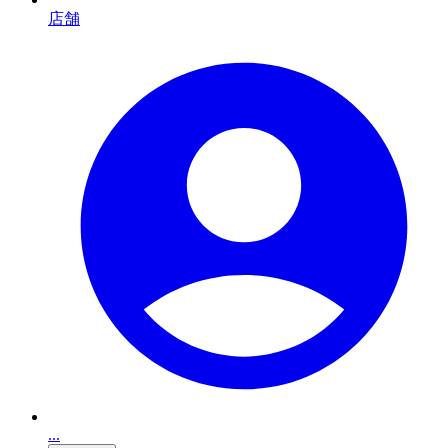
店舗
...