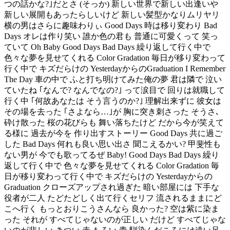
つの話かな?｣だとさ (そっか) 新しい世界で新しい出逢いや
新しい展開もあったらしいけど 新しい髪型かなりムリヤリ
横の男はさらに趣味わりぃ Good Days 時は移り変わり Bad
Days オレは作り笑い 誰か色の君も 普通に可愛くって 笑っ
ていて Oh Baby Good Days Bad Days 繰り返して行く中で
色々な夢を見せてくれる Color Gradation 毎日が移り変わって
行く中で キズだらけの YesterdayからのGraduation I Remember
The Day 車の中で ふと打ち明けてみた俺の夢 君は隣で 泣い
ていたね ｢なんで? なんでなの?｣ って涙目で 回りは就職して
行く中 ｢何故あなたは そう言うのか?｣ 理解出来ずに 彼女は
その場を去った ｢さよなら…｣が 胸に突き刺さった そうさ､
砕け散った 桜の花びらも 舞い落ちたけど だから今が笑えて
る様に 過去が今を 作り出すストーリー Good Days 共に過ご
した Bad Days 何れも良い思い出さ 聞こえるかい? 甲斐性も
ない男が 今でも歌ってるぜ Baby! Good Days Bad Days 繰り
返して行く中で 色々な夢を見せてくれる Color Gradation 毎
日が移り変わって行く中で キズだらけの Yesterdayからの
Graduation クローズアップされ過ぎた 暗い部屋には 下手な
役者が二人 たどたどしく出て行くセリフ 流されるままにど
こへ行く もっとおりこうさんなら 良かった? 空は紫に染ま
った それが すべてじゃないのが正しい だけど すべてじゃな