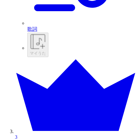
歌詞
マイうた
3