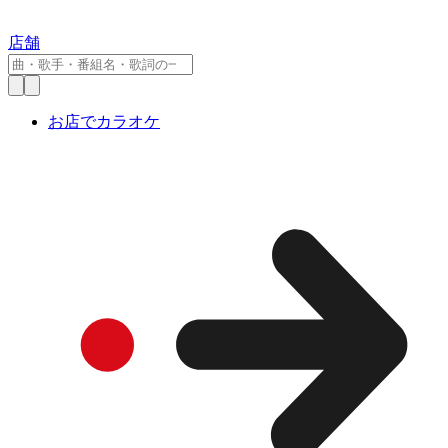
店舗
お店でカラオケ