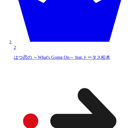
2
はつ恋の ～What's Going On～ feat.トータス松本