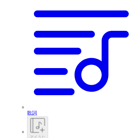
歌詞
マイうた