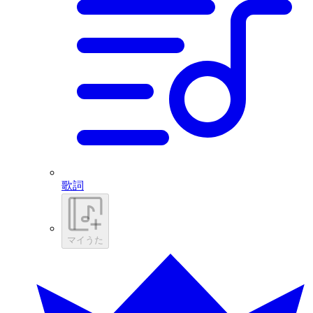
歌詞
マイうた