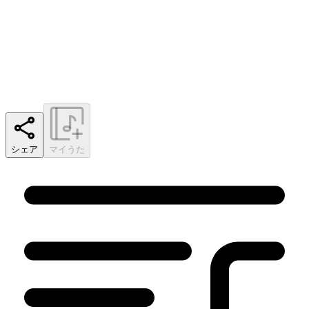
シェア
マイうた