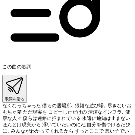
この曲の歌詞
歌詞を贈る
なくなっちゃった 僕らの居場所､ 猥雑な遊び場､ 尽きないお
もちゃ箱 ただ現実を コピーしただけの 清潔なインフラ､ 健
康な人々 僕らは連絡に掴まれている 永遠に通知は止まない
ほんとは現実から 浮いていたいのにね 自分を傷つけるたび
に､ みんながわかってくれるから ずっとここで 悪い子でい