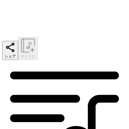
シェア
マイうた