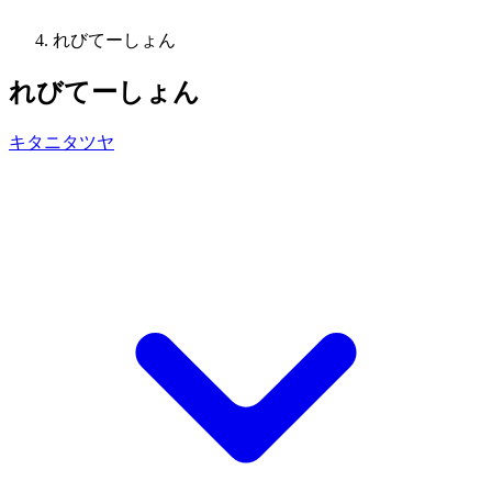
れびてーしょん
れびてーしょん
キタニタツヤ