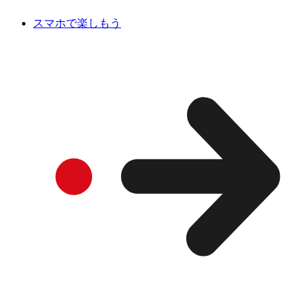
スマホで楽しもう