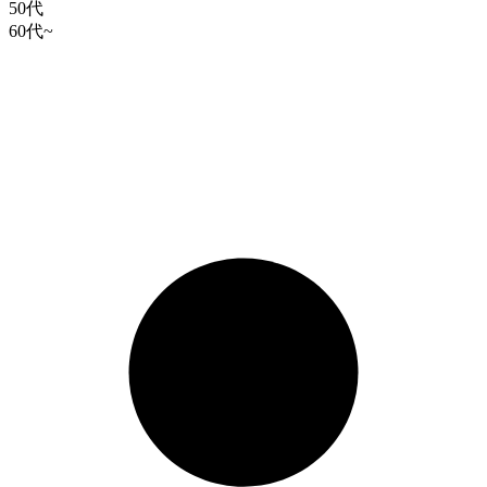
50代
60代~