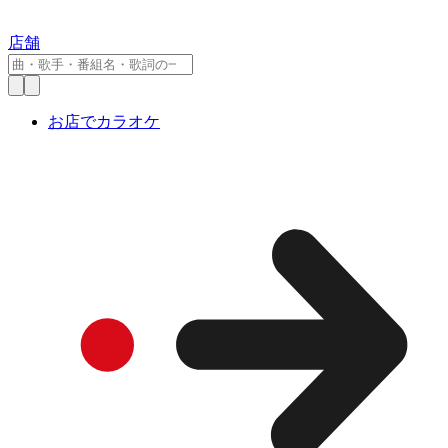
店舗
お店でカラオケ