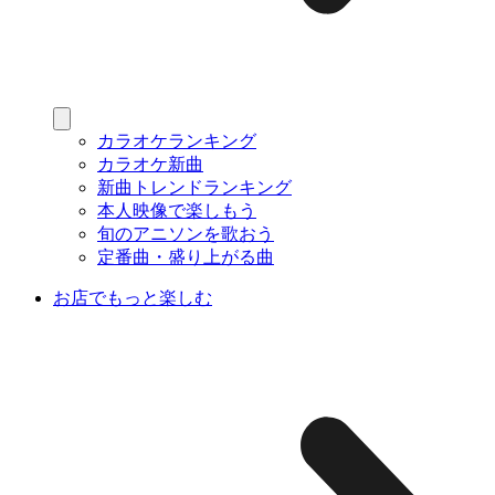
カラオケランキング
カラオケ新曲
新曲トレンドランキング
本人映像で楽しもう
旬のアニソンを歌おう
定番曲・盛り上がる曲
お店でもっと楽しむ