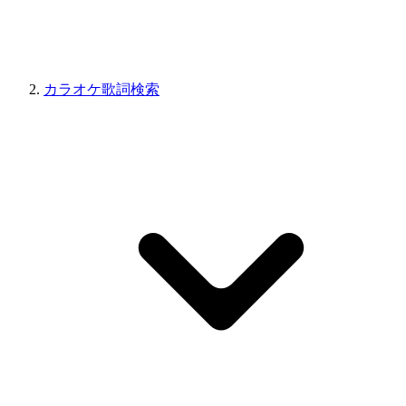
カラオケ歌詞検索