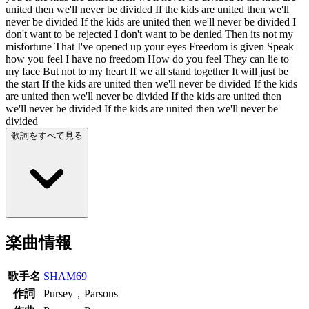
united then we'll never be divided If the kids are united then we'll
never be divided If the kids are united then we'll never be divided I
don't want to be rejected I don't want to be denied Then its not my
misfortune That I've opened up your eyes Freedom is given Speak
how you feel I have no freedom How do you feel They can lie to
my face But not to my heart If we all stand together It will just be
the start If the kids are united then we'll never be divided If the kids
are united then we'll never be divided If the kids are united then
we'll never be divided If the kids are united then we'll never be
divided
歌詞をすべて見る
楽曲情報
歌手名
SHAM69
作詞
Pursey，Parsons