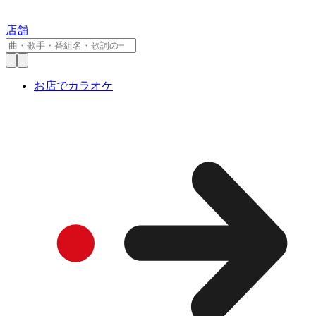
店舗
お店でカラオケ