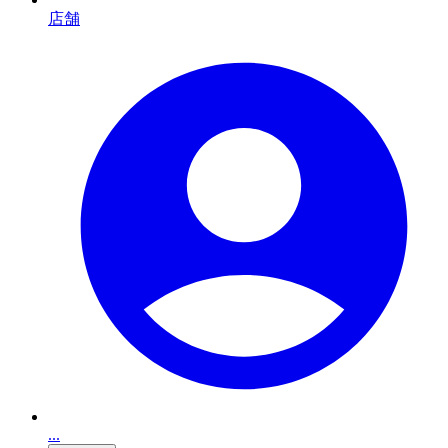
店舗
...