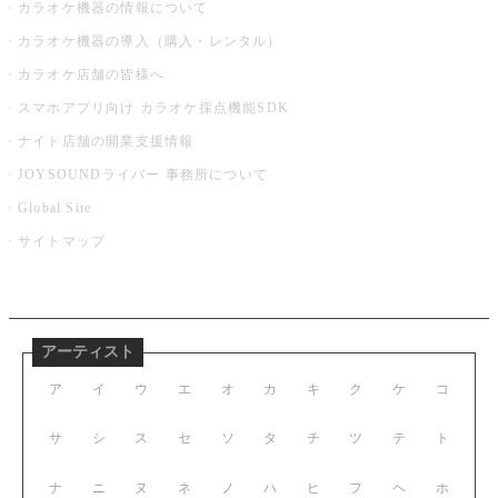
カラオケ機器の情報について
カラオケ機器の導入（購入・レンタル）
カラオケ店舗の皆様へ
スマホアプリ向け カラオケ採点機能SDK
ナイト店舗の開業支援情報
JOYSOUNDライバー 事務所について
Global Site
サイトマップ
アーティスト
ア
イ
ウ
エ
オ
カ
キ
ク
ケ
コ
サ
シ
ス
セ
ソ
タ
チ
ツ
テ
ト
ナ
ニ
ヌ
ネ
ノ
ハ
ヒ
フ
ヘ
ホ