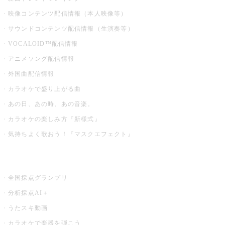
映像コンテンツ配信情報（本人映像等）
サウンドコンテンツ配信情報（生演奏等）
VOCALOID™配信情報
アニメソング配信情報
外国曲配信情報
カラオケで盛り上がる曲
あの日、あの時、あの音楽。
カラオケの楽しみ方『新様式』
気持ちよく歌おう！『マスクエフェクト』
お店でもっと楽しむ
全国採点グランプリ
分析採点AI＋
うたスキ動画
カラオケで楽器を弾こう