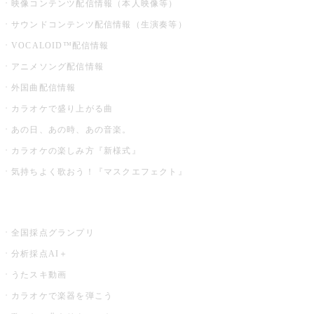
映像コンテンツ配信情報（本人映像等）
サウンドコンテンツ配信情報（生演奏等）
VOCALOID™配信情報
アニメソング配信情報
外国曲配信情報
カラオケで盛り上がる曲
あの日、あの時、あの音楽。
カラオケの楽しみ方『新様式』
気持ちよく歌おう！『マスクエフェクト』
お店でもっと楽しむ
全国採点グランプリ
分析採点AI＋
うたスキ動画
カラオケで楽器を弾こう