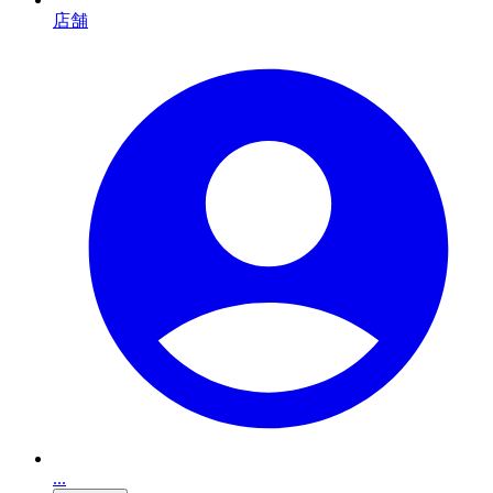
店舗
...