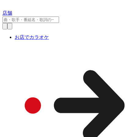
店舗
お店でカラオケ