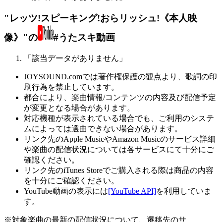
"レッツ!スピーキング!おらリッシュ!《本人映
像》"の
#うたスキ動画
「該当データがありません」
JOYSOUND.comでは著作権保護の観点より、歌詞の印
刷行為を禁止しています。
都合により、楽曲情報/コンテンツの内容及び配信予定
が変更となる場合があります。
対応機種が表示されている場合でも、ご利用のシステ
ムによっては選曲できない場合があります。
リンク先のApple MusicやAmazon Musicのサービス詳細
や楽曲の配信状況については各サービスにて十分にご
確認ください。
リンク先のiTunes Storeでご購入される際は商品の内容
を十分にご確認ください。
YouTube動画の表示には
[YouTube API]
を利用していま
す。
※対象楽曲の最新の配信状況について、遷移先のサ