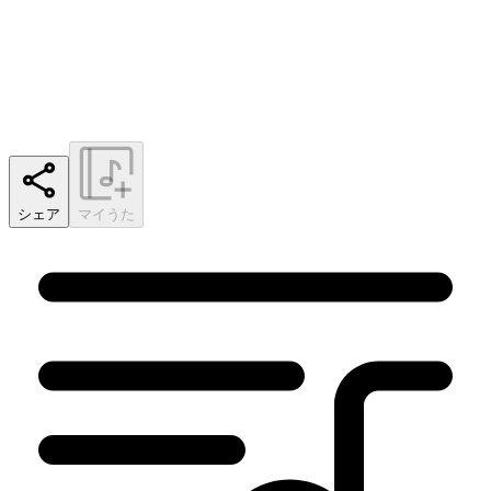
シェア
マイうた