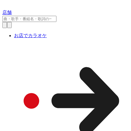
店舗
お店でカラオケ