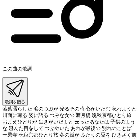
この曲の歌詞
歌詞を贈る
落葉濡らした 涙のつぶが 光るその時 心がいたむ 忘れようと
川面に写る 姿に語る つみな女の 渡月橋 晩秋京都ひとり旅
おまえひとりが 生きがいだよと 云ったあなたは 子供のよう
な 澄んだ目をして つぶやいた あれが最後の 別れのことば
一乗寺 晩秋京都ひとり旅 冬の嵐が ふたりの愛を ひきさく前