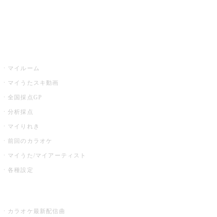
イベント・キャンペーン
うたスキ
マイルーム
マイうたスキ動画
全国採点GP
分析採点
マイりれき
前回のカラオケ
マイうた/マイアーティスト
各種設定
お店でカラオケ
カラオケ最新配信曲