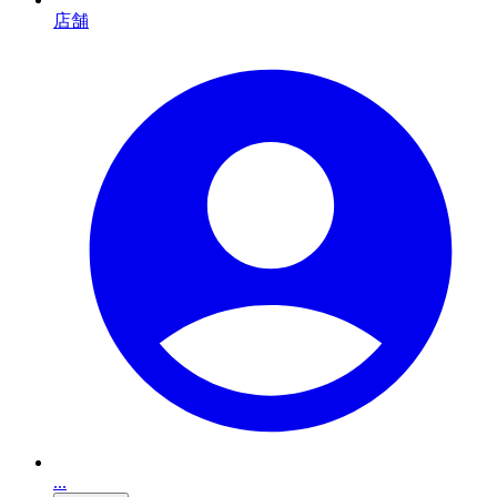
店舗
...