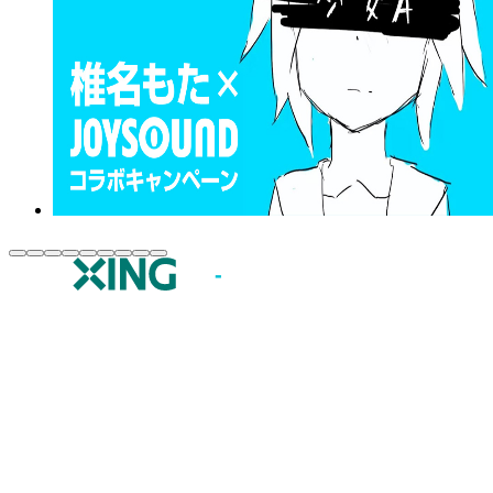
JOYSOUND.comトップ
カラオケ楽曲・歌詞検索
カラオケ店舗検索
全国カラオケ大会