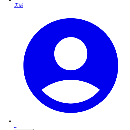
店舗
...