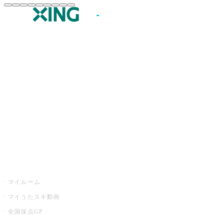
JOYSOUND.comトップ
カラオケ楽曲・歌詞検索
カラオケ店舗検索
全国カラオケ大会
イベント・キャンペーン
うたスキ
マイルーム
マイうたスキ動画
全国採点GP