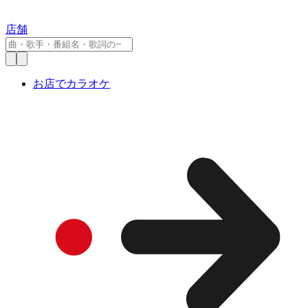
店舗
お店でカラオケ