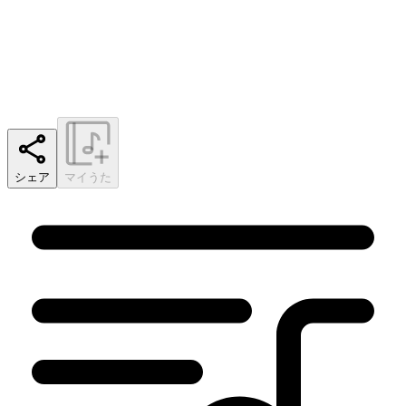
シェア
マイうた