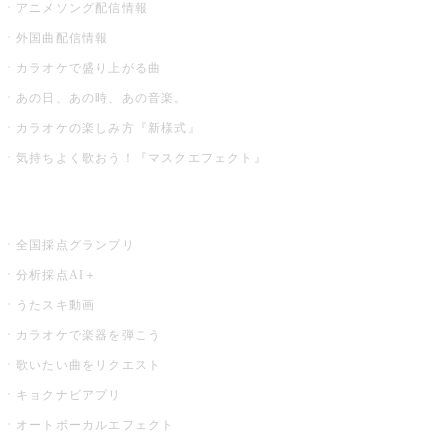
アニメソング配信情報
外国曲配信情報
カラオケで盛り上がる曲
あの日、あの時、あの音楽。
カラオケの楽しみ方『新様式』
気持ちよく歌おう！『マスクエフェクト』
お店でもっと楽しむ
全国採点グランプリ
分析採点AI＋
うたスキ動画
カラオケで楽器を弾こう
歌いたい曲をリクエスト
キョクナビアプリ
オートボーカルエフェクト