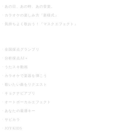
あの日、あの時、あの音楽。
カラオケの楽しみ方『新様式』
気持ちよく歌おう！『マスクエフェクト』
お店でもっと楽しむ
全国採点グランプリ
分析採点AI＋
うたスキ動画
カラオケで楽器を弾こう
歌いたい曲をリクエスト
キョクナビアプリ
オートボーカルエフェクト
あなたの最適キー
サビカラ
JOYKIDS