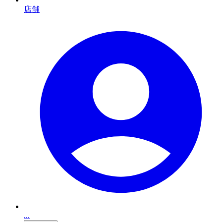
店舗
...