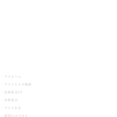
カラオケ楽曲・歌詞検索
カラオケ店舗検索
全国カラオケ大会
イベント・キャンペーン
うたスキ
マイルーム
マイうたスキ動画
全国採点GP
分析採点
マイりれき
前回のカラオケ