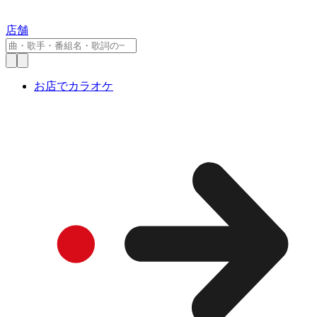
店舗
お店でカラオケ