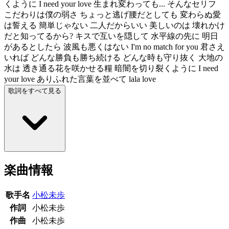
くように I need your love 生まれ変わっても... そんなセリフ
こだわりは僕の弱さ ちょっと逃げ腰だとしても 変わらぬ愛
は誓える 簡単じゃない 二人だからいい 美しいのは 壊れかけ
だと知ってるから? キスで互いを隠して 水平線の先に 明日
があるとしたら 波風も悪くはない I'm no match for you 君さえ
いれば どんな勝負も勝ち続ける どんな時も守り抜く 大地の
水は 透き通る花を咲かせる糧 暗闇を切り裂くように I need
your love ありふれた言葉を並べて lala love
歌詞をすべて見る
楽曲情報
歌手名
小松未歩
作詞
小松未歩
作曲
小松未歩