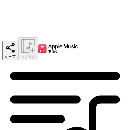
シェア
マイうた