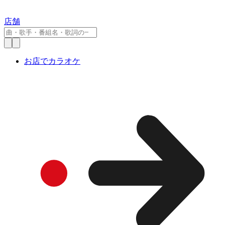
店舗
お店でカラオケ