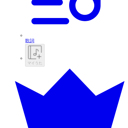
歌詞
マイうた