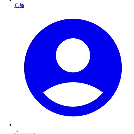
店舗
...