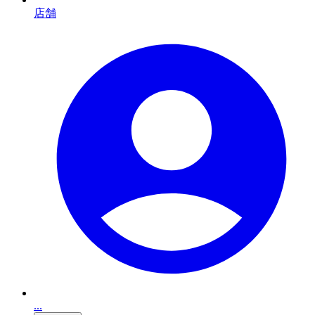
店舗
...