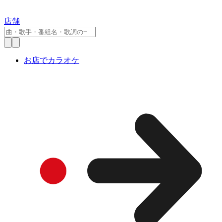
店舗
お店でカラオケ