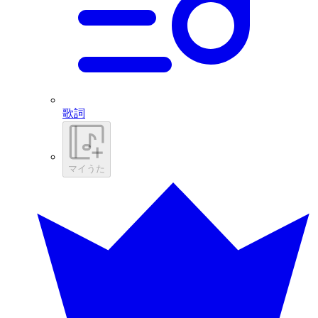
歌詞
マイうた