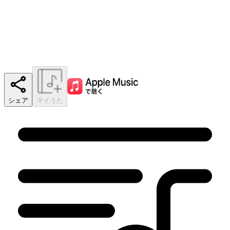
シェア
マイうた