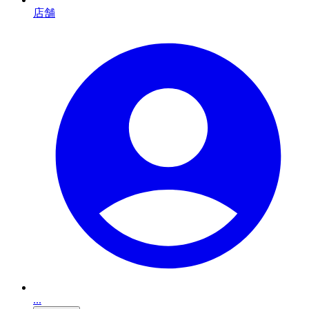
店舗
...