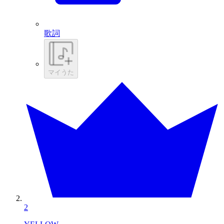
歌詞
マイうた
2