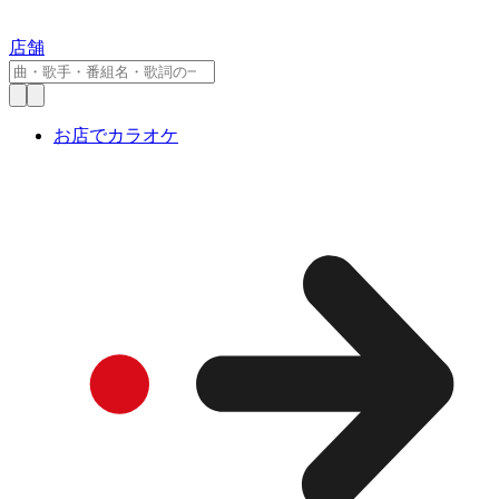
店舗
お店でカラオケ