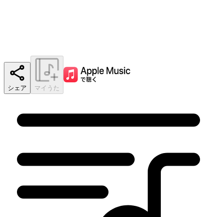
シェア
マイうた