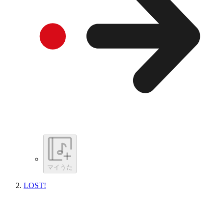
マイうた
LOST!