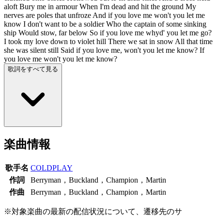
aloft Bury me in armour When I'm dead and hit the ground My
nerves are poles that unfroze And if you love me won't you let me
know I don't want to be a soldier Who the captain of some sinking
ship Would stow, far below So if you love me whyd' you let me go?
I took my love down to violet hill There we sat in snow All that time
she was silent still Said if you love me, won't you let me know? If
you love me won't you let me know?
歌詞をすべて見る
楽曲情報
歌手名
COLDPLAY
作詞
Berryman，Buckland，Champion，Martin
作曲
Berryman，Buckland，Champion，Martin
※対象楽曲の最新の配信状況について、遷移先のサ