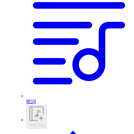
歌詞
マイうた