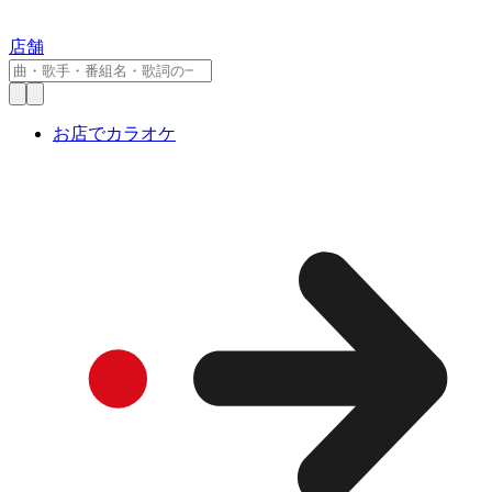
店舗
お店でカラオケ