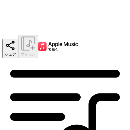
シェア
マイうた