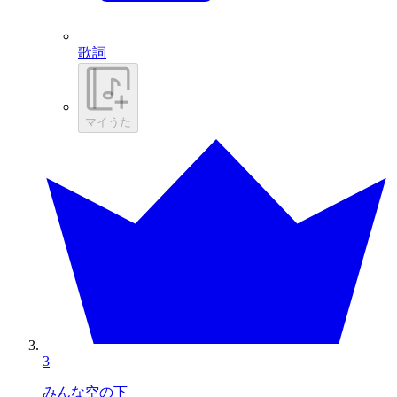
歌詞
マイうた
3
みんな空の下