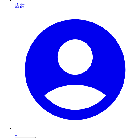
店舗
...