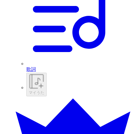
歌詞
マイうた