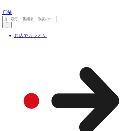
店舗
お店でカラオケ