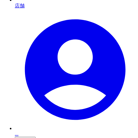
店舗
...