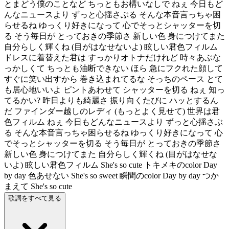
とまどう僕のことなど ちっともお構いなしで ねぇ 今日もど
んなニュースより ずっと心揺さぶる そんな本音言っちゃ困
らせるね ゆっくり好きになって 心でそっとシャッターを切
る そう毎日が とっておきの季節さ 新しい色 身につけてまた
自分らしく輝くね (目がはなせないよ) 眩しい君色フィルム
ドレスに着替えた君は すっかりオトナだけれど 時々あぶな
っかしくて ちっとも油断できない ほら 急にフクれた顔して
すぐに笑い出すから 巻き込まれてるな そっちのペース とて
も居心地いいよ ピントあわせて シャッターを切る ねぇ 知っ
てるかい? 昨日よりも綺麗さ 振り向くたびに ハッとするん
だ ファインダー越しのレディ (もっとよく見せて) 世界は君
色フィルム ねぇ 今日もどんなニュースより ずっと心揺さぶ
る そんな本音言っちゃ困らせるね ゆっくり好きになって 心
でそっとシャッターを切る そう毎日が とっておきの季節さ
新しい色 身につけてまた 自分らしく輝くね (目がはなせな
いよ) 眩しい君色フィルム She's so cute トキメキのcolor Day
by day 色あせない She's so sweet 瞬間のcolor Day by day つか
まえて She's so cute
歌詞をすべて見る