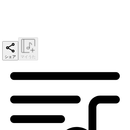
シェア
マイうた