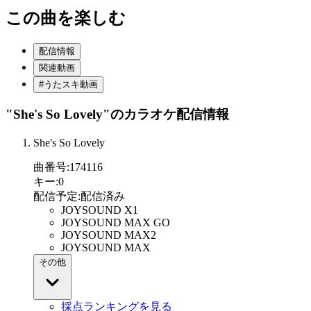
この曲を楽しむ
配信情報
関連動画
#うたスキ動画
"She's So Lovely"
のカラオケ配信情報
She's So Lovely
曲番号
:
174116
キー
:
0
配信予定
:
配信済み
JOYSOUND X1
JOYSOUND MAX GO
JOYSOUND MAX2
JOYSOUND MAX
その他
採点ランキングを見る