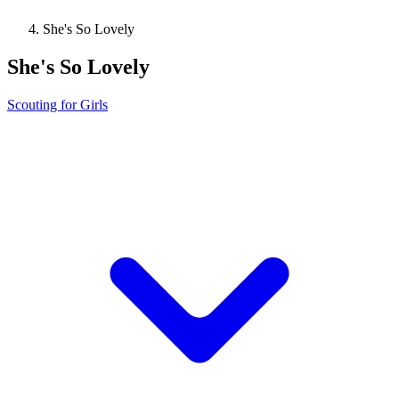
She's So Lovely
She's So Lovely
Scouting for Girls