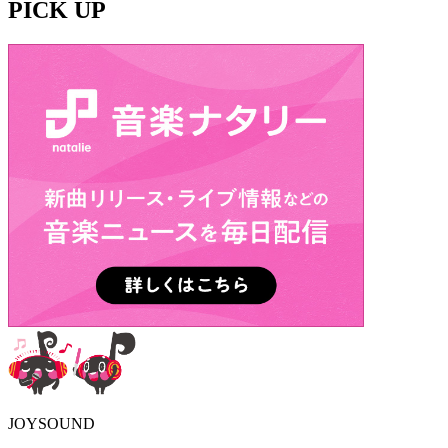
PICK UP
JOYSOUND