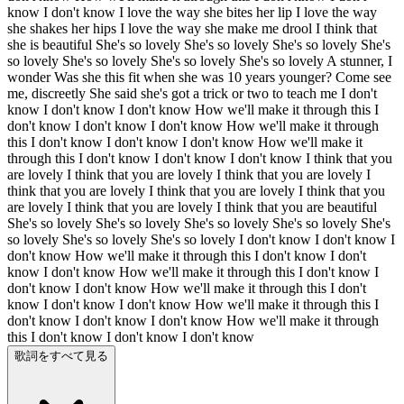
know I don't know I love the way she bites her lip I love the way
she shakes her hips I love the way she make me drool I think that
she is beautiful She's so lovely She's so lovely She's so lovely She's
so lovely She's so lovely She's so lovely She's so lovely A stunner, I
wonder Was she this fit when she was 10 years younger? Come see
me, discreetly She said she's got a trick or two to teach me I don't
know I don't know I don't know How we'll make it through this I
don't know I don't know I don't know How we'll make it through
this I don't know I don't know I don't know How we'll make it
through this I don't know I don't know I don't know I think that you
are lovely I think that you are lovely I think that you are lovely I
think that you are lovely I think that you are lovely I think that you
are lovely I think that you are lovely I think that you are beautiful
She's so lovely She's so lovely She's so lovely She's so lovely She's
so lovely She's so lovely She's so lovely I don't know I don't know I
don't know How we'll make it through this I don't know I don't
know I don't know How we'll make it through this I don't know I
don't know I don't know How we'll make it through this I don't
know I don't know I don't know How we'll make it through this I
don't know I don't know I don't know How we'll make it through
this I don't know I don't know I don't know
歌詞をすべて見る