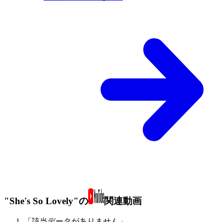
"She's So Lovely"の
関連動画
「該当データがありません」