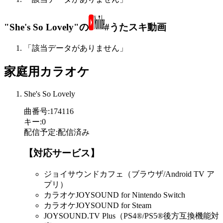
"She's So Lovely"の
#うたスキ動画
「該当データがありません」
家庭用カラオケ
She's So Lovely
曲番号
:
174116
キー
:
0
配信予定
:
配信済み
【対応サービス】
ジョイサウンドカフェ（ブラウザ/Android TV ア
プリ）
カラオケJOYSOUND for Nintendo Switch
カラオケJOYSOUND for Steam
JOYSOUND.TV Plus（PS4®/PS5®後方互換機能対