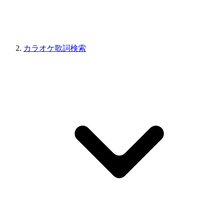
カラオケ歌詞検索