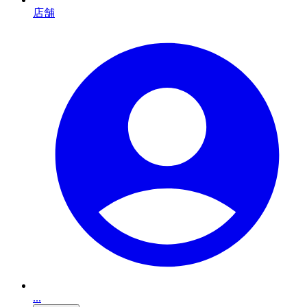
店舗
...