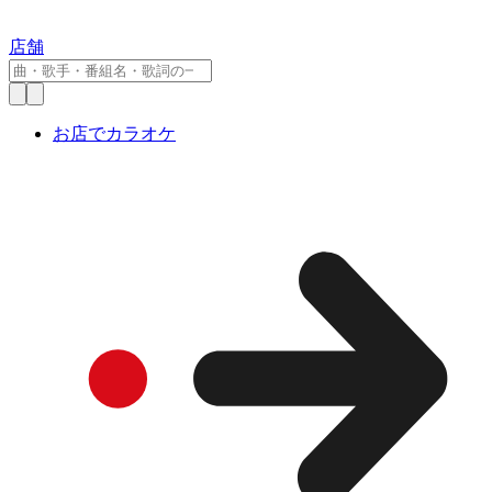
店舗
お店でカラオケ