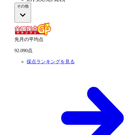
その他
先月の平均点
92
.
090
点
採点ランキングを見る