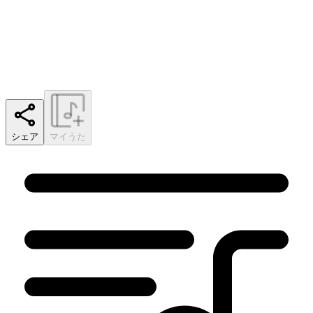
シェア
マイうた