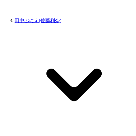
田中ぷにえ(佐藤利奈)