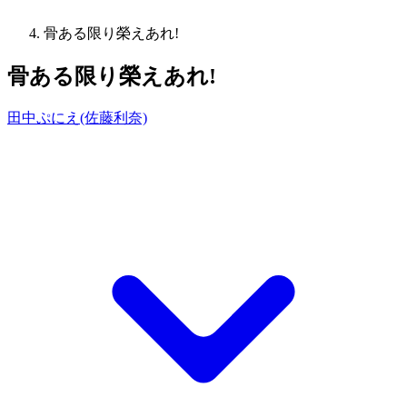
骨ある限り榮えあれ!
骨ある限り榮えあれ!
田中ぷにえ(佐藤利奈)