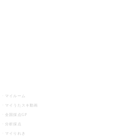
カラオケ楽曲・歌詞検索
カラオケ店舗検索
全国カラオケ大会
イベント・キャンペーン
うたスキ
マイルーム
マイうたスキ動画
全国採点GP
分析採点
マイりれき