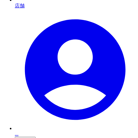
店舗
...