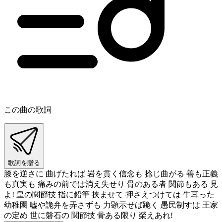
この曲の歌詞
歌詞を贈る
膝を逆さに 曲げたれば 岩を貫く信念も 捻じ曲がる 善も正義
も真実も 痛みの前では消え失せり 骨のある者 関節もある 見
よ! 皇の関節技 指に鉛筆 挟ませて 押さえつけては 牛耳った
幼稚園 嘘や詭弁を弄さずも 力顕示せば跪く 愚民制すは 王家
の定め 世に磐石の 関節技 骨ある限り 榮えあれ!