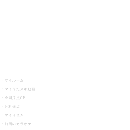
カラオケ楽曲・歌詞検索
カラオケ店舗検索
全国カラオケ大会
イベント・キャンペーン
うたスキ
マイルーム
マイうたスキ動画
全国採点GP
分析採点
マイりれき
前回のカラオケ