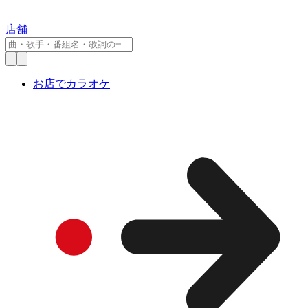
店舗
お店でカラオケ