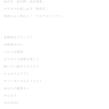
あの日、あの時、あの音楽。
カラオケの楽しみ方『新様式』
気持ちよく歌おう！『マスクエフェクト』
お店でもっと楽しむ
全国採点グランプリ
分析採点AI＋
うたスキ動画
カラオケで楽器を弾こう
歌いたい曲をリクエスト
キョクナビアプリ
オートボーカルエフェクト
あなたの最適キー
サビカラ
JOYKIDS