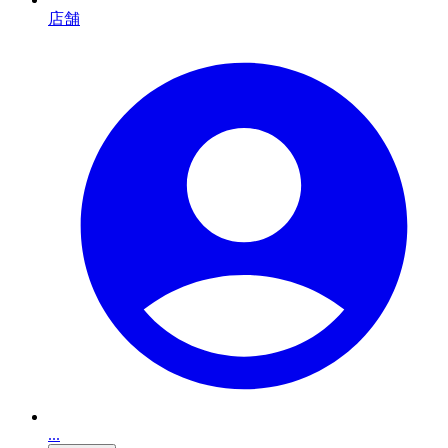
店舗
...