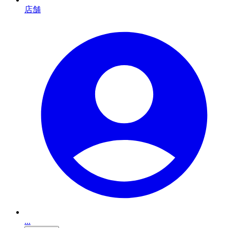
店舗
...