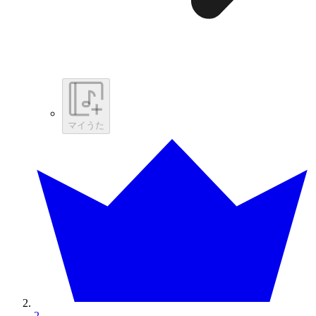
マイうた
2