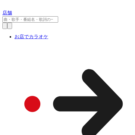
店舗
お店でカラオケ