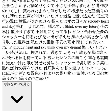
ぎて 我がままになってるね 覗いたレンズの向こう 切り取っ
た景色じゃ まだ物足りなくて 小さな手伸ばすけれど 背伸び
のつくしに 笑われたような気がした 不機嫌だった空 曇りの
ちに晴れ ただ声が聞けないだけで 迷路に迷い込んだ 低空飛
行の翼に 横風が吹きぬける 掴んだはずの日々が (cloudy heart
and sky) 掠れ、よじれて、揺れて… (think over my future) 今の
私は 欲張りすぎて 不器用になってるね ピント合わせた夢の
シャッターを切るたび 想い出が増えた 身の丈の高さから 切
り取った世界は 私だけの宝物 不安の雨傘 閉じても良いよ
ね…? (cloudy heart and sky think over my dream) 悔しい もどか
しい時が 流れ、押されて、過ぎて… きっと誰もが風に煽ら
れ 飛べる日を待っている 覗いたレンズの向こう 重なる雲間
に光見つけた 涙が見せた魔法 シャッターで切り取って 翼に
貼れば 緑の露をつけた 靴底弾んで 私を運ぶよ その一歩 先
に広がる 新たな景色が 何よりの贈り物と 気付いた今日の空
曇りのち (曇りのち)“幸せ”
歌詞をすべて見る