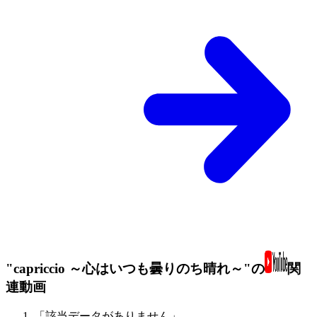
"capriccio ～心はいつも曇りのち晴れ～"の
関
連動画
「該当データがありません」