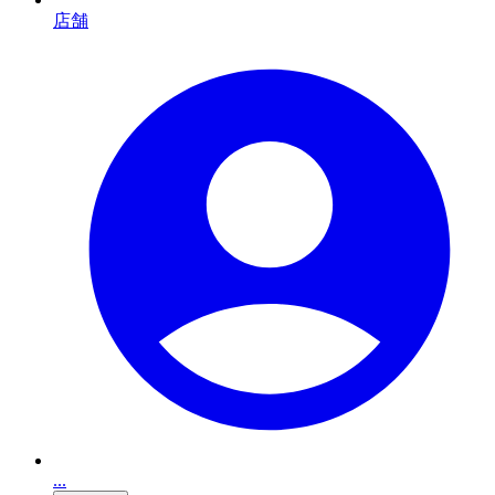
店舗
...