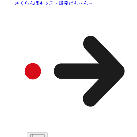
さくらんぼキッス～爆発だも～ん～