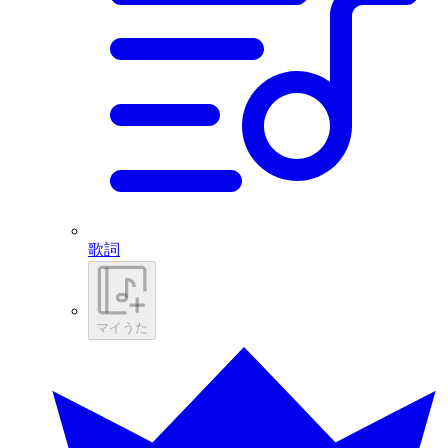
歌詞
マイうた