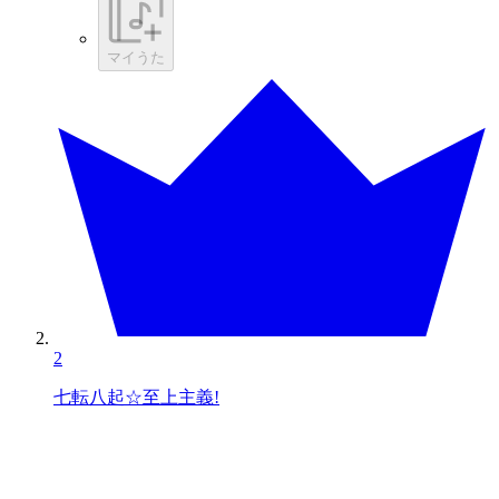
マイうた
2
七転八起☆至上主義!