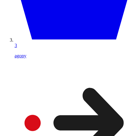
3
agony