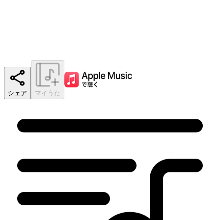
シェア
マイうた