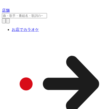
店舗
お店でカラオケ