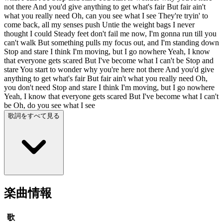
not there And you'd give anything to get what's fair But fair ain't
what you really need Oh, can you see what I see They're tryin' to
come back, all my senses push Untie the weight bags I never
thought I could Steady feet don't fail me now, I'm gonna run till you
can't walk But something pulls my focus out, and I'm standing down
Stop and stare I think I'm moving, but I go nowhere Yeah, I know
that everyone gets scared But I've become what I can't be Stop and
stare You start to wonder why you're here not there And you'd give
anything to get what's fair But fair ain't what you really need Oh,
you don't need Stop and stare I think I'm moving, but I go nowhere
Yeah, I know that everyone gets scared But I've become what I can't
be Oh, do you see what I see
歌詞をすべて見る
楽曲情報
歌