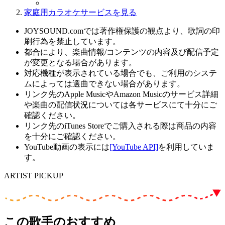
家庭用カラオケサービスを見る
JOYSOUND.comでは著作権保護の観点より、歌詞の印
刷行為を禁止しています。
都合により、楽曲情報/コンテンツの内容及び配信予定
が変更となる場合があります。
対応機種が表示されている場合でも、ご利用のシステ
ムによっては選曲できない場合があります。
リンク先のApple MusicやAmazon Musicのサービス詳細
や楽曲の配信状況については各サービスにて十分にご
確認ください。
リンク先のiTunes Storeでご購入される際は商品の内容
を十分にご確認ください。
YouTube動画の表示には
[YouTube API]
を利用していま
す。
ARTIST PICKUP
この歌手のおすすめ