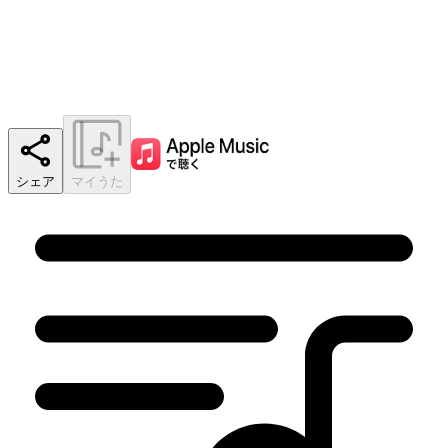
シェア
マイうた