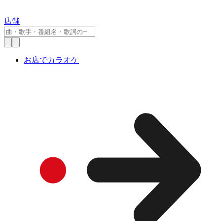
店舗
お店でカラオケ