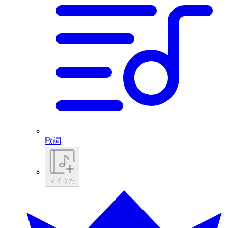
歌詞
マイうた