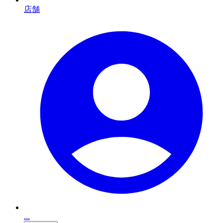
店舗
...