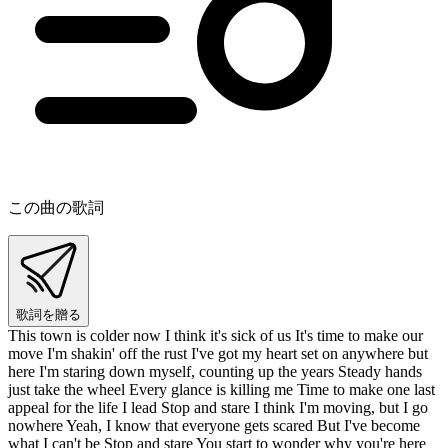
この曲の歌詞
歌詞を贈る
This town is colder now I think it's sick of us It's time to make our
move I'm shakin' off the rust I've got my heart set on anywhere but
here I'm staring down myself, counting up the years Steady hands
just take the wheel Every glance is killing me Time to make one last
appeal for the life I lead Stop and stare I think I'm moving, but I go
nowhere Yeah, I know that everyone gets scared But I've become
what I can't be Stop and stare You start to wonder why you're here