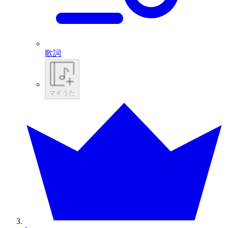
歌詞
マイうた