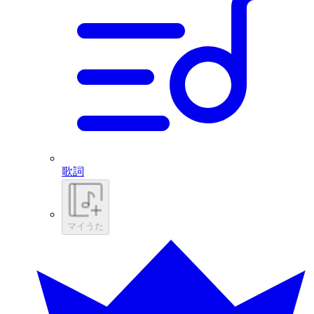
歌詞
マイうた