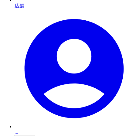
店舗
...