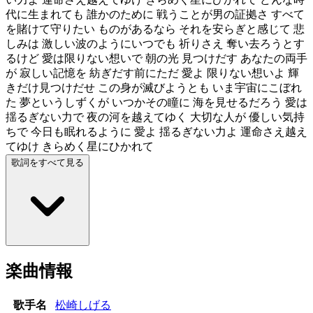
代に生まれても 誰かのために 戦うことが男の証拠さ すべて
を賭けて守りたい ものがあるなら それを安らぎと感じて 悲
しみは 激しい波のようにいつでも 祈りさえ 奪い去ろうとす
るけど 愛は限りない想いで 朝の光 見つけだす あなたの両手
が 寂しい記憶を 紡ぎだす前にただ 愛よ 限りない想いよ 輝
きだけ見つけだせ この身が滅びようとも いま宇宙にこぼれ
た 夢というしずくが いつかその瞳に 海を見せるだろう 愛は
揺るぎない力で 夜の河を越えてゆく 大切な人が 優しい気持
ちで 今日も眠れるように 愛よ 揺るぎない力よ 運命さえ越え
てゆけ きらめく星にひかれて
歌詞をすべて見る
楽曲情報
歌手名
松崎しげる