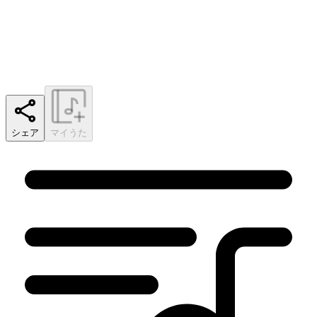
シェア
マイうた