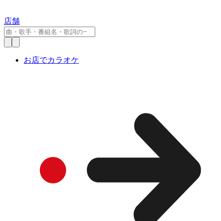
店舗
お店でカラオケ