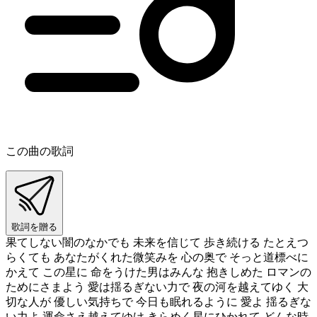
この曲の歌詞
歌詞を贈る
果てしない闇のなかでも 未来を信じて 歩き続ける たとえつ
らくても あなたがくれた微笑みを 心の奥で そっと道標べに
かえて この星に 命をうけた男はみんな 抱きしめた ロマンの
ためにさまよう 愛は揺るぎない力で 夜の河を越えてゆく 大
切な人が 優しい気持ちで 今日も眠れるように 愛よ 揺るぎな
い力よ 運命さえ越えてゆけ きらめく星にひかれて どんな時