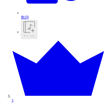
歌詞
マイうた
3