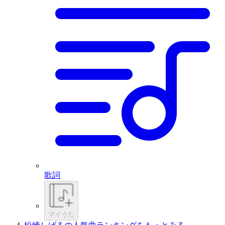
歌詞
マイうた