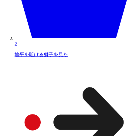
2
地平を駈ける獅子を見た