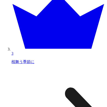
3
桜舞う季節に