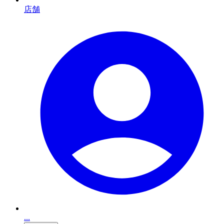
店舗
...