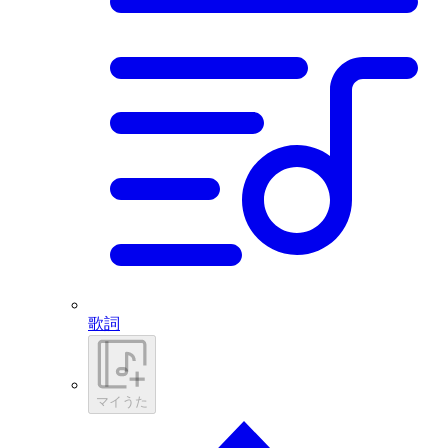
歌詞
マイうた