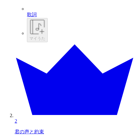
歌詞
マイうた
2
君の声と約束