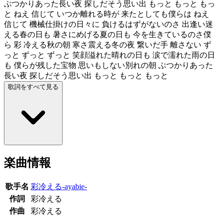
ぶつかりあった長い夜 探しだそう思い出 もっと もっと もっ
と ねえ 信じて いつか離れる時が 来たとしても僕らは ねえ
信じて 機械仕掛けの日々に 負けるはずがないのさ 出逢い迷
える春の日も 暑さにめげる夏の日も 今を生きているのさ僕
ら 彩 冷える秋の朝 寒さ震える冬の夜 繋いだ手 離さない ず
っと ずっと ずっと 笑顔溢れた晴れの日も 涙で濡れた雨の日
も 僕らが残した宝物 思いもしない別れの朝 ぶつかりあった
長い夜 探しだそう思い出 もっと もっと もっと
歌詞をすべて見る
楽曲情報
歌手名
彩冷える-ayabie-
作詞
彩冷える
作曲
彩冷える