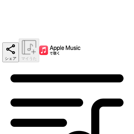
シェア
マイうた