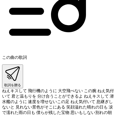
この曲の歌詞
歌詞を贈る
ねえキスして 飛行機のように 大空飛べない この腕 ねえ気付
いて 君と温もりを 分け合うことができるよ ねえキスして 潜
水艦のように 速度を増せないこの足 ねえ気付いて 息継ぎし
ないと 見れない景色がそこにある 笑顔溢れた晴れの日も 涙
で濡れた雨の日も 僕らが残した宝物 思いもしない別れの朝