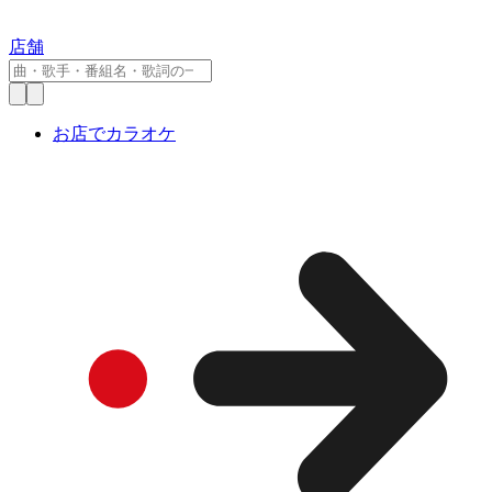
店舗
お店でカラオケ