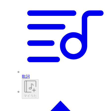
歌詞
マイうた