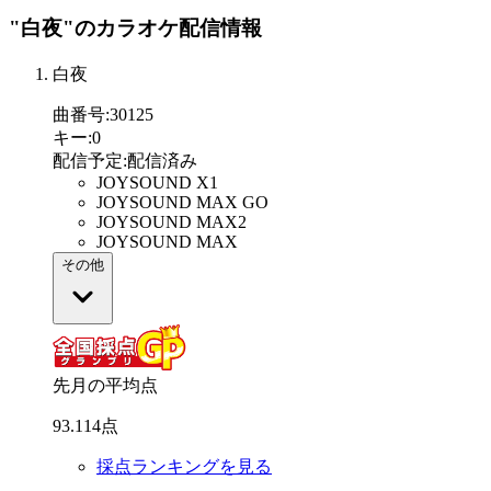
"白夜"
のカラオケ配信情報
白夜
曲番号
:
30125
キー
:
0
配信予定
:
配信済み
JOYSOUND X1
JOYSOUND MAX GO
JOYSOUND MAX2
JOYSOUND MAX
その他
先月の平均点
93
.
114
点
採点ランキングを見る