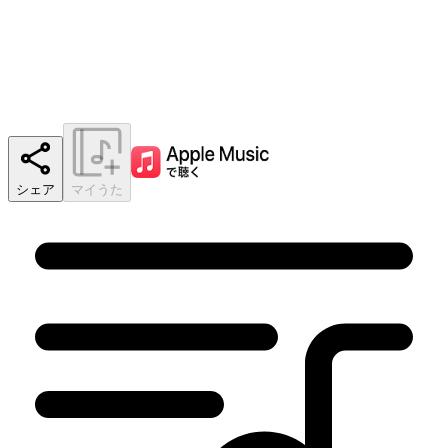
シェア
マイうた