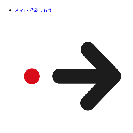
スマホで楽しもう