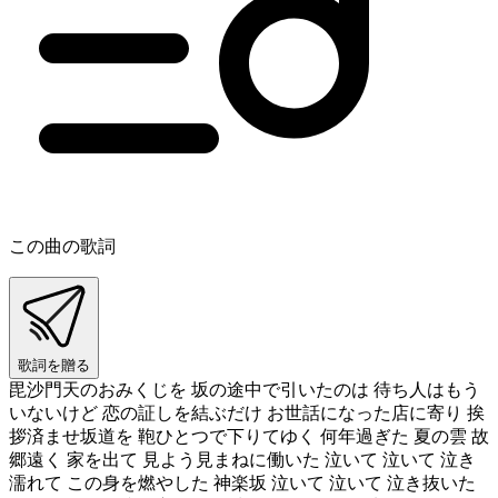
この曲の歌詞
歌詞を贈る
毘沙門天のおみくじを 坂の途中で引いたのは 待ち人はもう
いないけど 恋の証しを結ぶだけ お世話になった店に寄り 挨
拶済ませ坂道を 鞄ひとつで下りてゆく 何年過ぎた 夏の雲 故
郷遠く 家を出て 見よう見まねに働いた 泣いて 泣いて 泣き
濡れて この身を燃やした 神楽坂 泣いて 泣いて 泣き抜いた