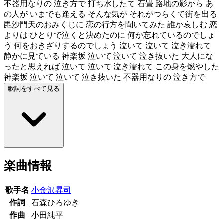
不器用なりの 泣き方で 打ち水したて 石畳 路地の影から あ
の人が いまでも逢える そんな気が それがつらくて街を出る
毘沙門天のおみくじに 恋の行方を聞いてみた 誰か哀しむ 恋
よりは ひとりで泣くと決めたのに 何か忘れているのでしょ
う 何をおきざりするのでしょう 泣いて 泣いて 泣き濡れて
静かに見ている 神楽坂 泣いて 泣いて 泣き抜いた 大人にな
ったと思えれば 泣いて 泣いて 泣き濡れて この身を燃やした
神楽坂 泣いて 泣いて 泣き抜いた 不器用なりの 泣き方で
歌詞をすべて見る
楽曲情報
歌手名
小金沢昇司
作詞
石森ひろゆき
作曲
小田純平