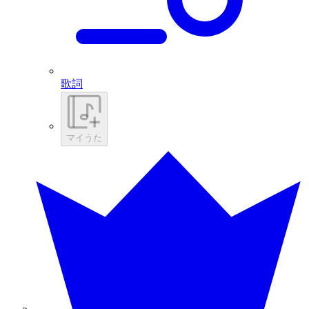
歌詞
マイうた