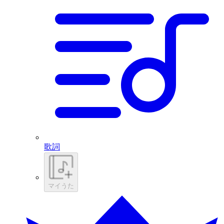
歌詞
マイうた