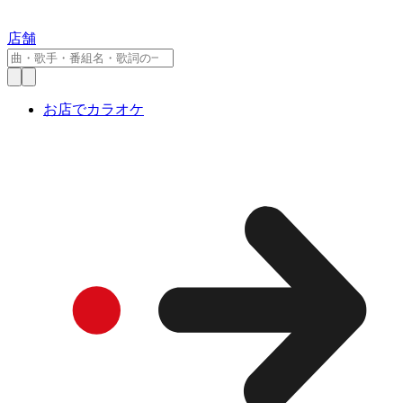
店舗
お店でカラオケ