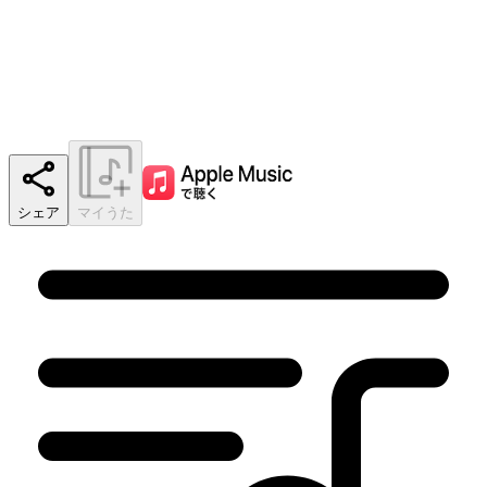
シェア
マイうた