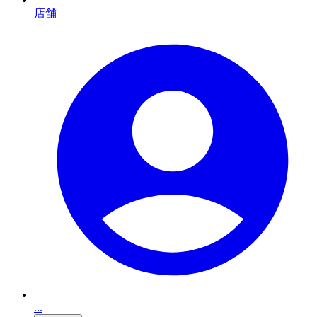
店舗
...