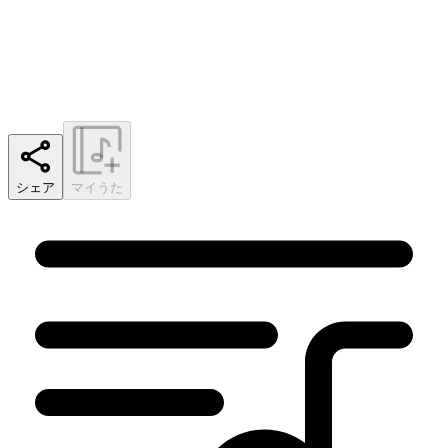
シェア
マイうた