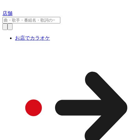
店舗
お店でカラオケ