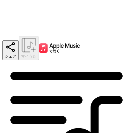
シェア
マイうた