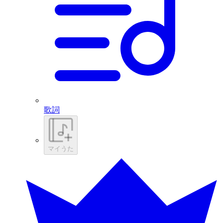
歌詞
マイうた