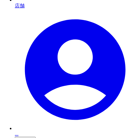
店舗
...