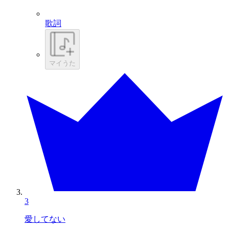
歌詞
マイうた
3
愛してない