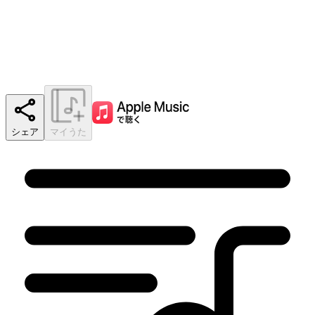
シェア
マイうた