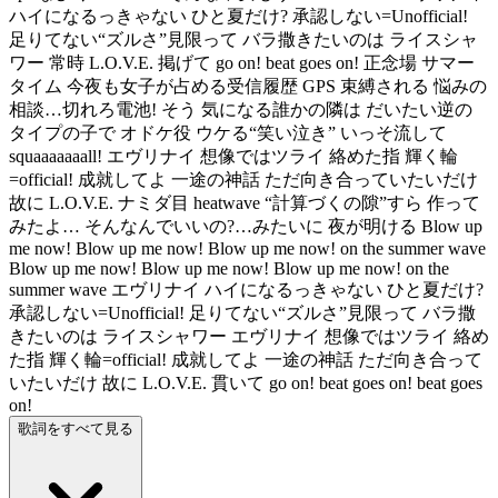
ハイになるっきゃない ひと夏だけ? 承認しない=Unofficial!
足りてない“ズルさ”見限って バラ撒きたいのは ライスシャ
ワー 常時 L.O.V.E. 掲げて go on! beat goes on! 正念場 サマー
タイム 今夜も女子が占める受信履歴 GPS 束縛される 悩みの
相談…切れろ電池! そう 気になる誰かの隣は だいたい逆の
タイプの子で オドケ役 ウケる“笑い泣き” いっそ流して
squaaaaaaall! エヴリナイ 想像ではツライ 絡めた指 輝く輪
=official! 成就してよ 一途の神話 ただ向き合っていたいだけ
故に L.O.V.E. ナミダ目 heatwave “計算づくの隙”すら 作って
みたよ… そんなんでいいの?…みたいに 夜が明ける Blow up
me now! Blow up me now! Blow up me now! on the summer wave
Blow up me now! Blow up me now! Blow up me now! on the
summer wave エヴリナイ ハイになるっきゃない ひと夏だけ?
承認しない=Unofficial! 足りてない“ズルさ”見限って バラ撒
きたいのは ライスシャワー エヴリナイ 想像ではツライ 絡め
た指 輝く輪=official! 成就してよ 一途の神話 ただ向き合って
いたいだけ 故に L.O.V.E. 貫いて go on! beat goes on! beat goes
on!
歌詞をすべて見る