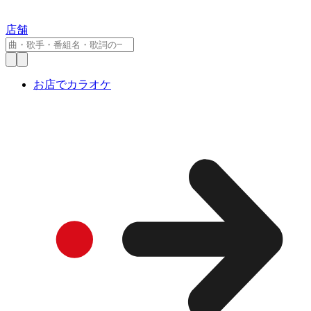
店舗
お店でカラオケ