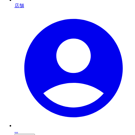
店舗
...