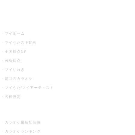
イベント・キャンペーン
うたスキ
マイルーム
マイうたスキ動画
全国採点GP
分析採点
マイりれき
前回のカラオケ
マイうた/マイアーティスト
各種設定
お店でカラオケ
カラオケ最新配信曲
カラオケランキング