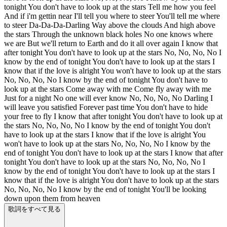
tonight You don't have to look up at the stars Tell me how you feel
And if i'm gettin near I'll tell you where to steer You'll tell me where
to steer Da-Da-Da-Darling Way above the clouds And high above
the stars Through the unknown black holes No one knows where
we are But we'll return to Earth and do it all over again I know that
after tonight You don't have to look up at the stars No, No, No, No I
know by the end of tonight You don't have to look up at the stars I
know that if the love is alright You won't have to look up at the stars
No, No, No, No I know by the end of tonight You don't have to
look up at the stars Come away with me Come fly away with me
Just for a night No one will ever know No, No, No, No Darling I
will leave you satisfied Forever past time You don't have to hide
your free to fly I know that after tonight You don't have to look up at
the stars No, No, No, No I know by the end of tonight You don't
have to look up at the stars I know that if the love is alright You
won't have to look up at the stars No, No, No, No I know by the
end of tonight You don't have to look up at the stars I know that after
tonight You don't have to look up at the stars No, No, No, No I
know by the end of tonight You don't have to look up at the stars I
know that if the love is alright You don't have to look up at the stars
No, No, No, No I know by the end of tonight You'll be looking
down upon them from heaven
歌詞をすべて見る