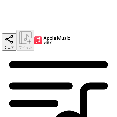
シェア
マイうた