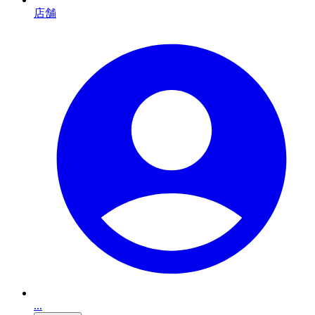
店舗
...