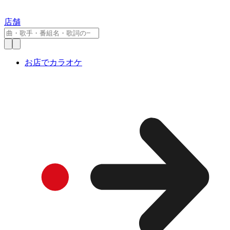
店舗
お店でカラオケ