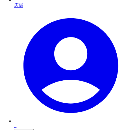
店舗
...