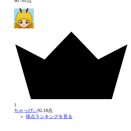
90
.
761
点
1
ちゃっぴぃ
92.18点
採点ランキングを見る