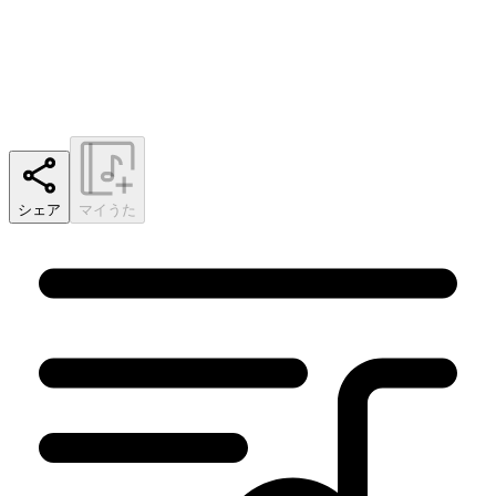
シェア
マイうた