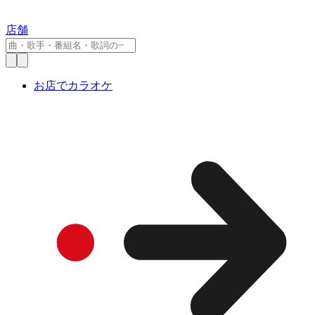
店舗
お店でカラオケ