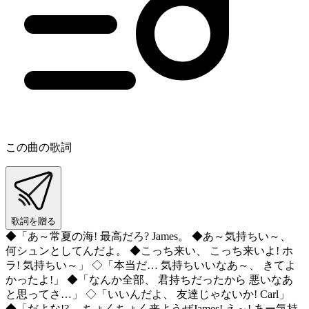
この曲の歌詞
歌詞を贈る
◆「あ～常夏の海! 最高だろ? James。 ◆あ～気持ちい～、
何シュンとしてんだよ。 ◆こっち来い、 こっち来いよ! ホ
ラ! 気持ちい～」 ◇「本当だ… 気持ちいいなあ～、 きてよ
かったよ!」 ◆「なんか全部、 君持ちだったから 悪いなあ
と思ってさ…」 ◇「いいんだよ、 友達じゃないか! Carl」
◆「だよな!?… ちょくちょく来ようぜJames! え～! あー気持