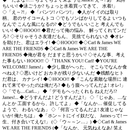
ちいい! ◆泳ごうか? ちょっと水着買ってきて、 水着!」
◇「え～?!」 ◆「パンツ! パンツ!」 ◆人がイイのは取り
柄、 君のサイコーんトコ ◇でもソンばかりしてるよ いつも
なんで こんな風になるの? ◆どうでもいいこと 考えんでも
いい! ◆◇HOOO!! ◆君だって俺の悩み、 解ってくれてンだ
ろ? ◇そりゃそうさ友達だもん、 見捨てられないさ ◆オレ
を助けた、君はエライ! ◆◇HOOO!! ◆◇Carl & James WE
ARE THE FRIENDS ◆◇Carl & James WE ARE THE
FRIENDS ◆俺が君を だますと思うかい? ◇そんな事、考え
た事もない HOOO!! ◇『THANK YOU! Carl! ◆YOU'RE
WELCOME! James!』 ◆少し腹がへった、 そこらでなんか食
べねえ? ◇悪いけど おカネが残り少ないんだ ◆残酷なヒト
だ君は、 カナシイ! ◆◇HOOO!! ◆「こんな素敵な場所に 連
れて来てやったのは俺だろ? ◆もう腹へってんだよ! オレ!」
◇「でも…Carl...」 ◆「デモもへったくれも ねえだろ!?
James!... ◆どうすんだよ! どうすんだよ!」 ◇「じゃあ、…な
んとか 工面するから、許してよ」 ◆「なんか… 催促してる
ようで、 わるいなあ」 ◇「何言ってるんだよ! 友達じゃな
いか! 俺たちは」 ◆「ホン～トにイイ奴だな、 Jamesって! 一
生、付き合いてえな!」 (◇「ウ～～ン…」) ◆◇Carl & James
WE ARE THE FRIENDS (◆「なんか、 元気ねえなあ! 笑え