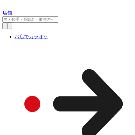
店舗
お店でカラオケ