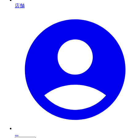
店舗
...