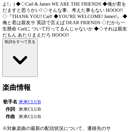
よ!」) ◆◇Carl & James WE ARE THE FRIENDS ◆俺が君を
だますと思うかい? ◇そんな事、考えた事もない HOOO!!
◇『THANK YOU! Carl! ◆YOU'RE WELCOME! James!』 ◆
俺と君は親友サ 英語で言えば DEAR FRIENDS ◇だから一
生懸命 Carlに ついて行ってるんじゃないか ◆◇それは親友
だもん あたりまえだろ HOOO!!
歌詞をすべて見る
楽曲情報
歌手名
米米CLUB
作詞
米米CLUB
作曲
米米CLUB
※対象楽曲の最新の配信状況について、遷移先のサ