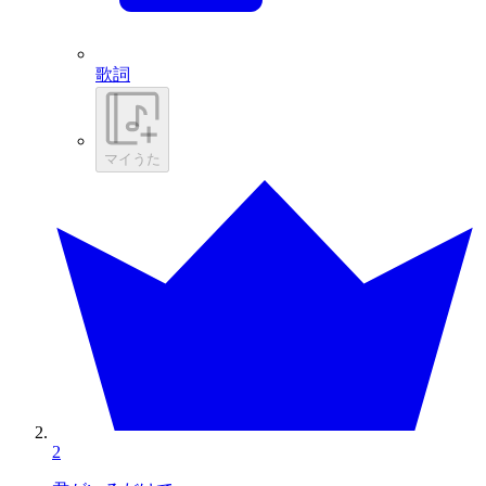
歌詞
マイうた
2