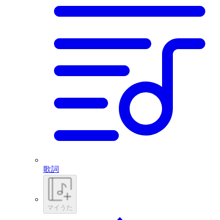
歌詞
マイうた