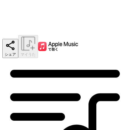
シェア
マイうた