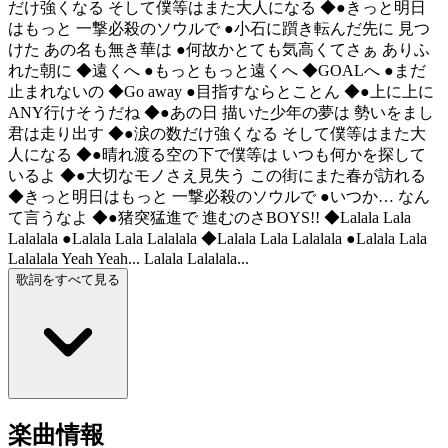
だけ強くなる そして僕等はまた大人になる ◆●きっと明日
はもっと 一撃必殺のソウルで ●小石に躓き転んだ先に 見つ
けた あの名も無き華は ●何故かとても気高くてさぁ ありふ
れた朝に ◆遠くへ ●もっともっと遠くへ ◆GOALへ ●まだ
止まれないの ◆Go away ●目指すならとことん ◆●上に上に
ANY行けそうだね ◆●あの日 描いた少年の夢は 勢いをまし
君は走り出す ◆●涙の数だけ強くなる そして僕等はまた大
人になる ◆●晴れ渡る空の下で僕等は いつも何かを探して
いるよ ◆●大切なモノさえ見失う この街にまた春が訪れる
◆きっと明日はもっと 一撃必殺のソウルで ●いつか… なん
て言うなよ ◆●猪突猛進で 進むのさBOYS!! ◆Lalala Lala
Lalalala ●Lalala Lala Lalalala ◆Lalala Lala Lalalala ●Lalala Lala
Lalalala Yeah Yeah... Lalala Lalalala...
歌詞をすべて見る
楽曲情報