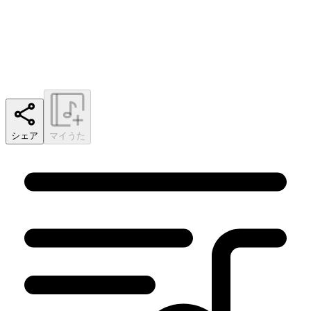
シェア
マイうた