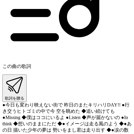
この曲の歌詞
歌詞を贈る
●今日も変わり映えない街で 昨日のまたキリハリDAY!! ●行
き交うヒトゴミの中で今 空を眺めた ◆追い続けても
●Missing ◆僕はココにいるよ ●Listen ◆声が届かないの ●In
think ◆想いのままにただ ◆●イメージは走る風のよう ◆●あ
の日 描いた少年の夢は 勢いをまし君は走り出す ◆●涙の数