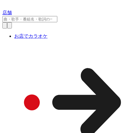
店舗
お店でカラオケ