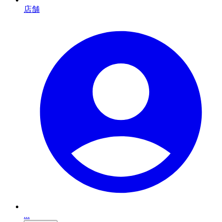
店舗
...