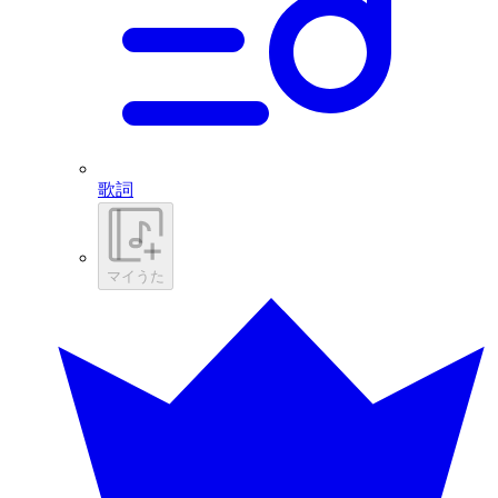
歌詞
マイうた