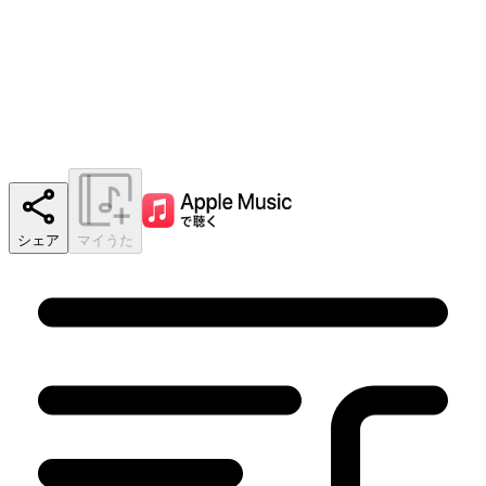
シェア
マイうた