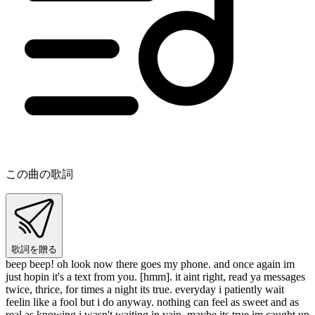
この曲の歌詞
歌詞を贈る
beep beep! oh look now there goes my phone. and once again im
just hopin it's a text from you. [hmm]. it aint right, read ya messages
twice, thrice, for times a night its true. everyday i patiently wait
feelin like a fool but i do anyway. nothing can feel as sweet and as
real as knowing i wasn't waiting in vain. maybe its true im caught up