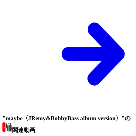
"maybe〈JRemy&BobbyBass album version〉"の
関連動画