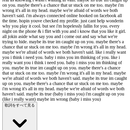
on you. maybe there's a chance that ur stuck on me too. maybe i'm
wrong it's all in my head. maybe we're afraid of words we both
haven't said. i'm always connected online hooked on facebook all
the time. hopin youve checked my profile. just cant help wonderin
why you play it cool. but see i'm hopelessly fallin for you. every
night on the phone & i flirt with you and i know that you like it girl.
all jokin aside what say you and i come out and say what we're
trying to hide. maybe its true im caught up on you. maybe there's a
chance that ur stuck on me too. maybe i'm wrong it's all in my head.
maybe we're afraid of words we both haven't said. like i really want
you i think i need you. baby i miss you im thinking of you. like i
really want you i think i need you. baby i miss you im thinking of
you. maybe its true im caught up on you. maybe there's a chance
that ur stuck on me too. maybe i'm wrong it's all in my head. maybe
we're afraid of words we both haven't said. maybe its true im caught
up on you. maybe there's a chance that ur stuck on me too. maybe
i'm wrong it's all in my head. maybe we're afraid of words we both
haven't said. maybe its true (baby i miss you) i'm caught up on you
(like i really want) maybe im wrong (baby i miss you)
歌詞をすべて見る