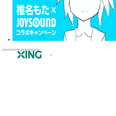
JOYSOUND.comトップ
カラオケ楽曲・歌詞検索
カラオケ店舗検索
全国カラオケ大会