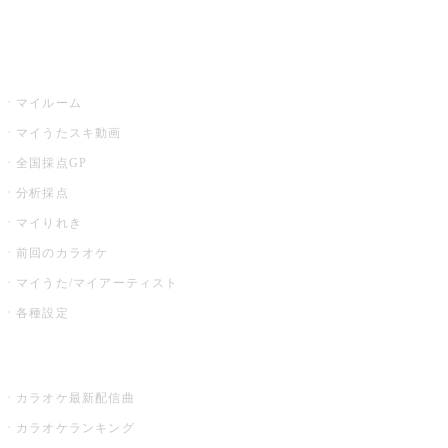
イベント・キャンペーン
うたスキ
マイルーム
マイうたスキ動画
全国採点GP
分析採点
マイりれき
前回のカラオケ
マイうた/マイアーティスト
各種設定
お店でカラオケ
カラオケ最新配信曲
カラオケランキング