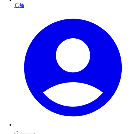
店舗
...