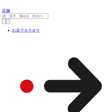
店舗
お店でカラオケ