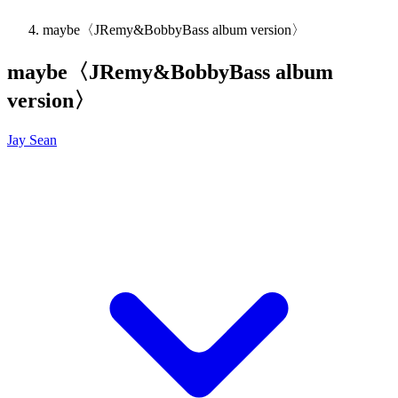
maybe〈JRemy&BobbyBass album version〉
maybe〈JRemy&BobbyBass album
version〉
Jay Sean