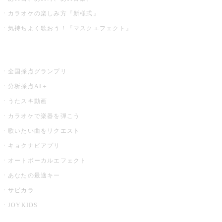
カラオケの楽しみ方『新様式』
気持ちよく歌おう！『マスクエフェクト』
お店でもっと楽しむ
全国採点グランプリ
分析採点AI＋
うたスキ動画
カラオケで楽器を弾こう
歌いたい曲をリクエスト
キョクナビアプリ
オートボーカルエフェクト
あなたの最適キー
サビカラ
JOYKIDS