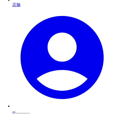
店舗
...