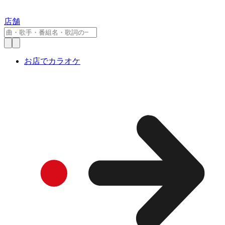
店舗
お店でカラオケ