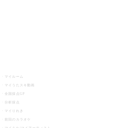
カラオケ楽曲・歌詞検索
カラオケ店舗検索
全国カラオケ大会
イベント・キャンペーン
うたスキ
マイルーム
マイうたスキ動画
全国採点GP
分析採点
マイりれき
前回のカラオケ
マイうた/マイアーティスト