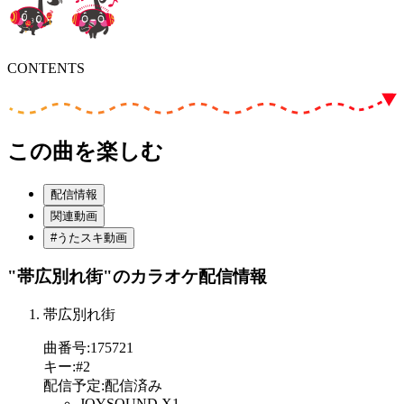
CONTENTS
この曲を楽しむ
配信情報
関連動画
#うたスキ動画
"帯広別れ街"
のカラオケ配信情報
帯広別れ街
曲番号
:
175721
キー
:
#2
配信予定
:
配信済み
JOYSOUND X1