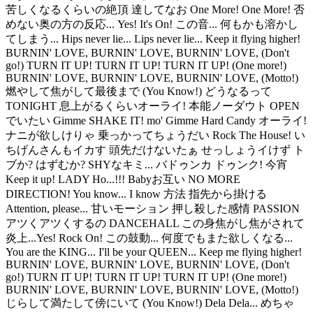
苦しくなるくらいの絶頂 達してなお One More! One More! 否
めない奥の方の反応... Yes! It's On! この音... 何もかも溶かし
てしまう... Hips never lie... Lips never lie... Keep it flying higher!
BURNIN' LOVE, BURNIN' LOVE, BURNIN' LOVE, (Don't
go!) TURN IT UP! TURN IT UP! TURN IT UP! (One more!)
BURNIN' LOVE, BURNIN' LOVE, BURNIN' LOVE, (Motto!)
燃やして焦がして最後まで (You Know!) どうなるって
TONIGHT 息上がるくらいオーライ! 本能ノーダウト OPEN
でいたい Gimme SHAKE IT! mo' Gimme Hard Candy オーライ!
ナニが欲しけりゃ 乗っかってちょうだい Rock The House! い
ちげんさんもイカす 頭先だけないたぁ せっしょうイけず ト
ブか? はずむか? SHYなキミ... バドゥンカ ドゥンク! 今宵
Keep it up! LADY Ho...!!! Babyお互い NO MORE
DIRECTION! You know... I know 方法 指先から掛ける
Attention, please... 甘いモーション 押し殺した感情 PASSION
アツくアツくするの DANCEHALL この身焦がし焦がされて
炎上...Yes! Rock On! この鼓動... 何度でもまた欲しくなる...
You are the KING... I'll be your QUEEN... Keep me flying higher!
BURNIN' LOVE, BURNIN' LOVE, BURNIN' LOVE, (Don't
go!) TURN IT UP! TURN IT UP! TURN IT UP! (One more!)
BURNIN' LOVE, BURNIN' LOVE, BURNIN' LOVE, (Motto!)
じらして満たして傍にいて (You Know!) Dela Dela... めちゃ