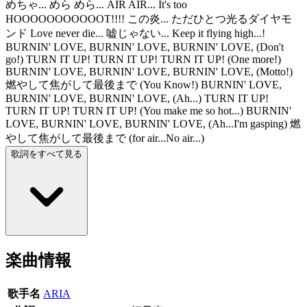
めちゃ... めら めら... AIR AIR... It's too
HOOOOOOOOOOOT!!!! この炎... ただひとつ光るダイヤモ
ンド Love never die... 嘘じゃない... Keep it flying high...!
BURNIN' LOVE, BURNIN' LOVE, BURNIN' LOVE, (Don't
go!) TURN IT UP! TURN IT UP! TURN IT UP! (One more!)
BURNIN' LOVE, BURNIN' LOVE, BURNIN' LOVE, (Motto!)
燃やして焦がして最後まで (You Know!) BURNIN' LOVE,
BURNIN' LOVE, BURNIN' LOVE, (Ah...) TURN IT UP!
TURN IT UP! TURN IT UP! (You make me so hot...) BURNIN'
LOVE, BURNIN' LOVE, BURNIN' LOVE, (Ah...I'm gasping) 燃
やして焦がして最後まで (for air...No air...)
歌詞をすべて見る
楽曲情報
歌手名
ARIA