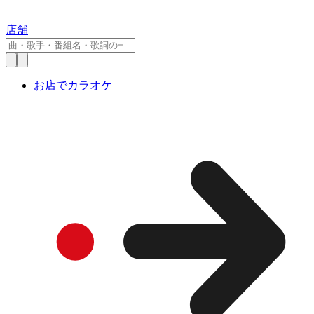
店舗
お店でカラオケ