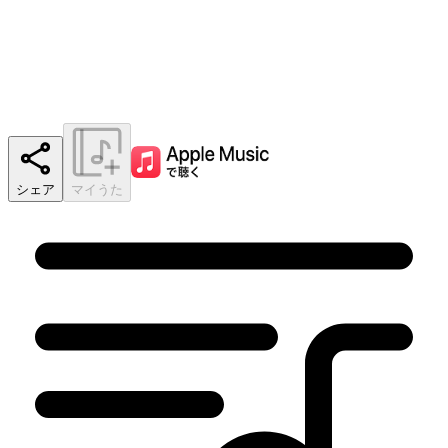
シェア
マイうた