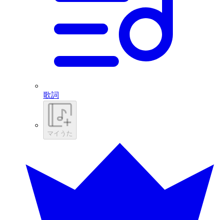
歌詞
マイうた