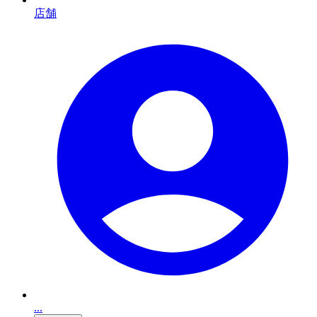
店舗
...