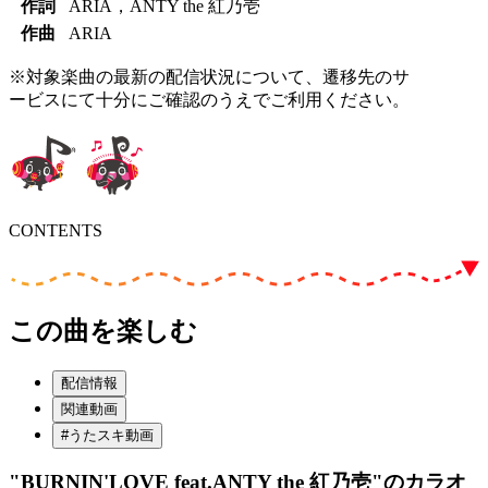
作詞
ARIA，ANTY the 紅乃壱
作曲
ARIA
※対象楽曲の最新の配信状況について、遷移先のサ
ービスにて十分にご確認のうえでご利用ください。
CONTENTS
この曲を楽しむ
配信情報
関連動画
#うたスキ動画
"BURNIN'LOVE feat.ANTY the 紅乃壱"
のカラオ