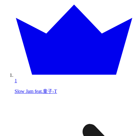
1
Slow Jam feat.童子-T