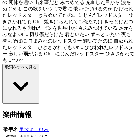
の 死体を遠い 出来事だと みつめてる 充血した目から 涙を
ぬぐえよ この歌をいつまで君に 歌いつづけるのか ひびわれ
たレッドスター きらめいてたのに にじんだレッドスター ひ
きさかれても Oh... 焼きはらわれても俺たちは きっとひとつ
になれるさ 割れたビンを世界中が 今ふみつけている 足元を
みなよ Oh... 切り傷だらけだ 君といたい ずっといたい 夜も
昼もそばに 血まみれのレッドスター 輝いてたのに 血ぬられ
たレッドスター ひきさかれても Oh... ひびわれたレッドスタ
ー 激しい雨がふる Oh... にじんだレッドスター ひきさかれて
も いつか
歌詞をすべて見る
楽曲情報
歌手名
甲斐よしひろ