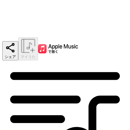
シェア
マイうた