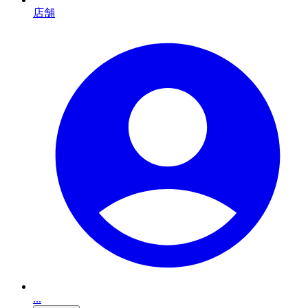
店舗
...