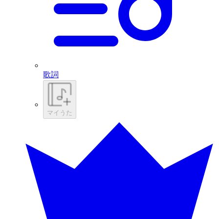
歌詞
マイうた