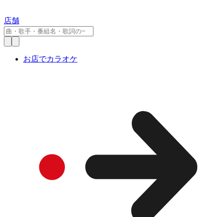
店舗
お店でカラオケ