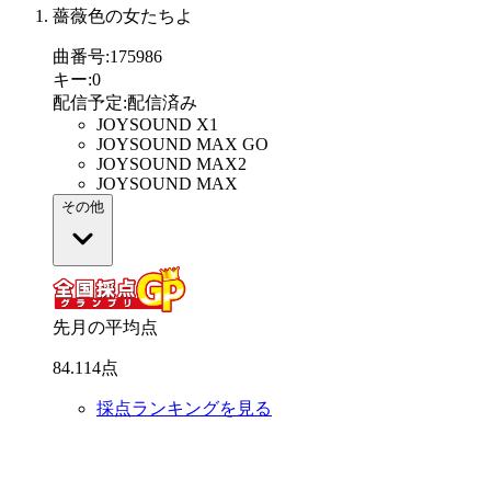
薔薇色の女たちよ
曲番号
:
175986
キー
:
0
配信予定
:
配信済み
JOYSOUND X1
JOYSOUND MAX GO
JOYSOUND MAX2
JOYSOUND MAX
その他
先月の平均点
84
.
114
点
採点ランキングを見る