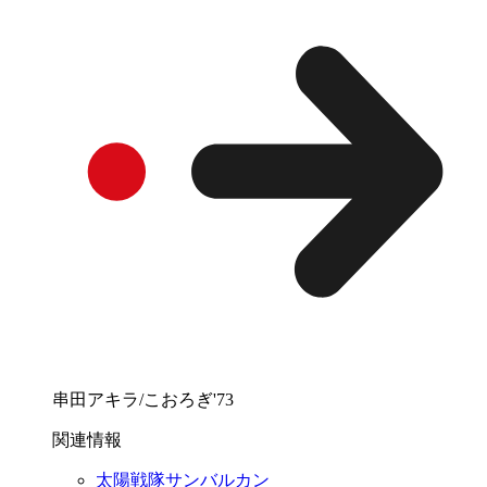
串田アキラ/こおろぎ'73
関連情報
太陽戦隊サンバルカン