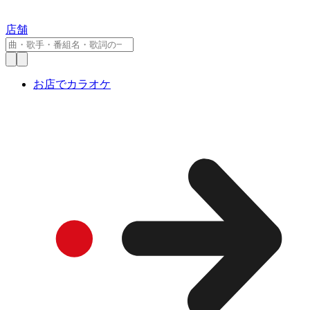
店舗
お店でカラオケ