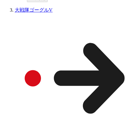
大戦隊ゴーグルV