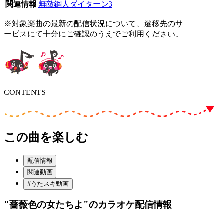
関連情報
無敵鋼人ダイターン3
※対象楽曲の最新の配信状況について、遷移先のサ
ービスにて十分にご確認のうえでご利用ください。
CONTENTS
この曲を楽しむ
配信情報
関連動画
#うたスキ動画
"薔薇色の女たちよ"
のカラオケ配信情報