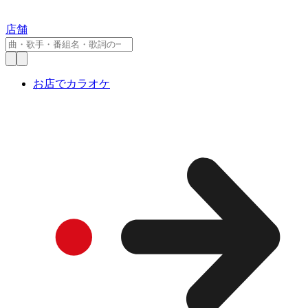
店舗
お店でカラオケ