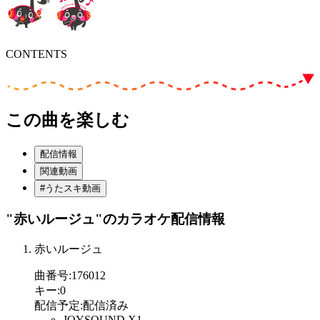
CONTENTS
この曲を楽しむ
配信情報
関連動画
#うたスキ動画
"赤いルージュ"
のカラオケ配信情報
赤いルージュ
曲番号
:
176012
キー
:
0
配信予定
:
配信済み
JOYSOUND X1