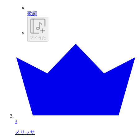
歌詞
マイうた
3
メリッサ