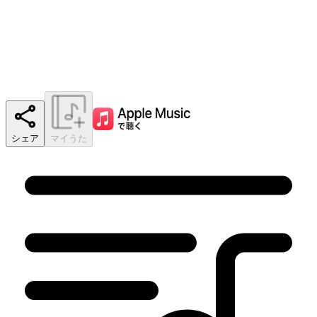
シェア
マイうた