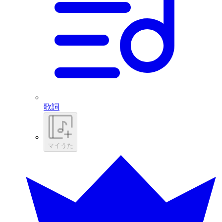
歌詞
マイうた