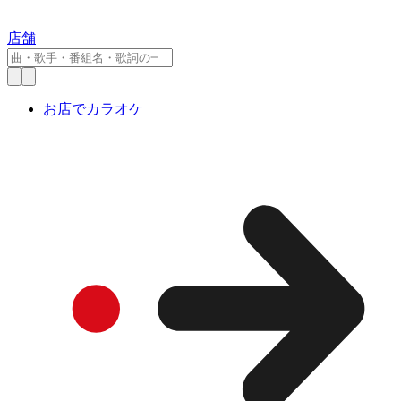
店舗
お店でカラオケ