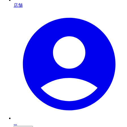
店舗
...