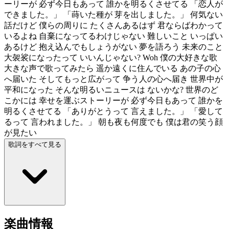
ーリーが 必ず今日もあって 誰かを明るくさせてる 「恋人が
できました。」 「蒔いた種が 芽を出しました。」 何気ない
話だけど 僕らの周りに たくさんあるはず 君ならばわかって
いるよね 自棄になってるわけじゃない 難しいこと いっぱい
あるけど 抱え込んでもしょうがない 夢を語ろう 未来のこと
大袈裟になったって いいんじゃない? Woh 僕の大好きな歌
大きな声で歌ってみたら 遥か遠くに住んでいる あの子の心
へ届いた そしてもっと広がって 争う人の心へ届き 世界中が
平和になった そんな明るいニュースは ないかな? 世界のど
こかには 幸せを運ぶストーリーが 必ず今日もあって 誰かを
明るくさせてる 「ありがとうって 言えました。」 「愛して
るって 言われました。」 朝も夜も何度でも 僕は君の笑う顔
が見たい
歌詞をすべて見る
楽曲情報