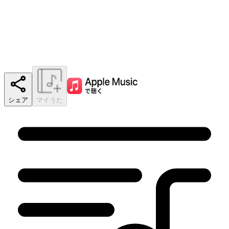
シェア
マイうた