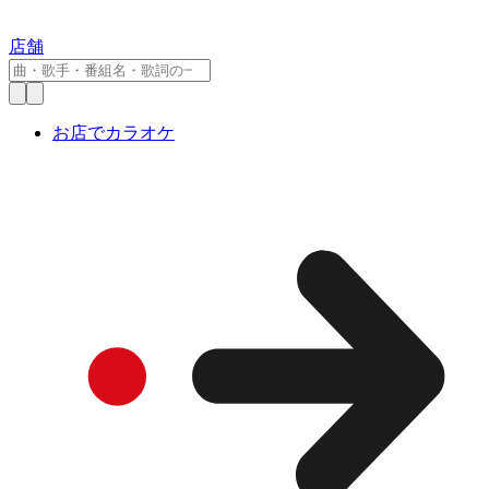
店舗
お店でカラオケ