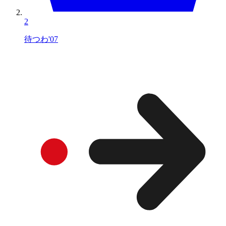
2
待つわ'07