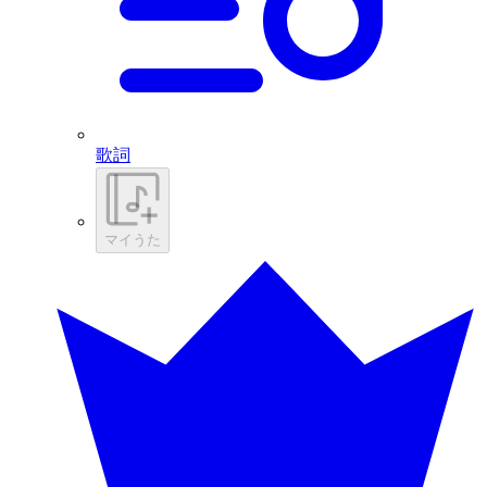
歌詞
マイうた