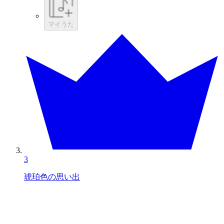
マイうた
3
琥珀色の思い出