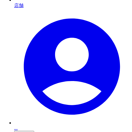
店舗
...