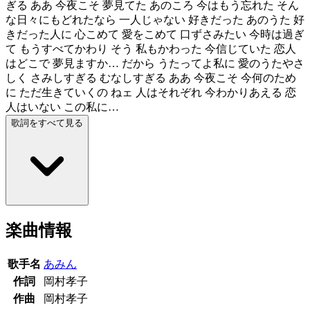
ぎる ああ 今夜こそ 夢見てた あのころ 今はもう忘れた そん
な日々にもどれたなら 一人じゃない 好きだった あのうた 好
きだった人に 心こめて 愛をこめて 口ずさみたい 今時は過ぎ
て もうすべてかわり そう 私もかわった 今信じていた 恋人
はどこで 夢見ますか… だから うたってよ私に 愛のうたやさ
しく さみしすぎる むなしすぎる ああ 今夜こそ 今何のため
に ただ生きていくの ねェ 人はそれぞれ 今わかりあえる 恋
人はいない この私に…
歌詞をすべて見る
楽曲情報
歌手名
あみん
作詞
岡村孝子
作曲
岡村孝子