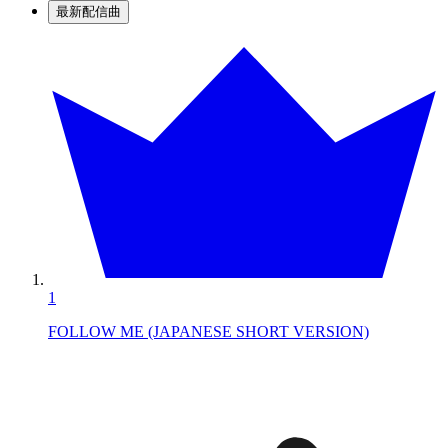
最新配信曲
1
FOLLOW ME (JAPANESE SHORT VERSION)