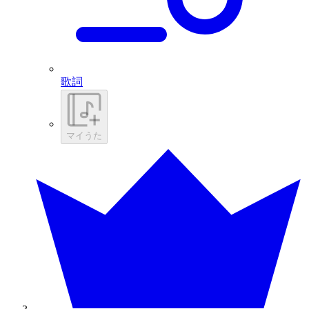
歌詞
マイうた