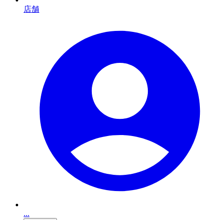
店舗
...