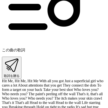
この曲の歌詞
歌詞を贈る
Hit Me, Hit Me, Hit Me With all you got Just a superficial girl who
cares a lot About attentions that you get They connect the dots To
form a target on your back Take your best shot Who loves you?
Who needs you? The paint's peeling off the wall That's it, that's all
Who loves you? Who needs you? The itch makes your skin crawl
That's it That's all Head to the wall Head to the wall Life starring
you Breaking through Hold on tight to the radio It's sad but true