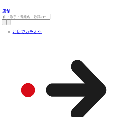
店舗
お店でカラオケ