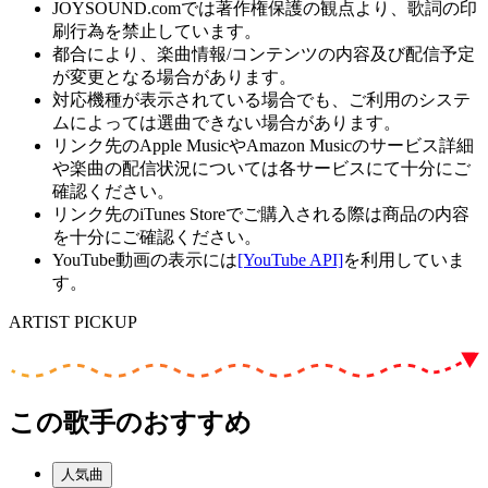
JOYSOUND.comでは著作権保護の観点より、歌詞の印
刷行為を禁止しています。
都合により、楽曲情報/コンテンツの内容及び配信予定
が変更となる場合があります。
対応機種が表示されている場合でも、ご利用のシステ
ムによっては選曲できない場合があります。
リンク先のApple MusicやAmazon Musicのサービス詳細
や楽曲の配信状況については各サービスにて十分にご
確認ください。
リンク先のiTunes Storeでご購入される際は商品の内容
を十分にご確認ください。
YouTube動画の表示には
[YouTube API]
を利用していま
す。
ARTIST PICKUP
この歌手のおすすめ
人気曲