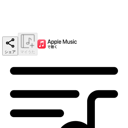
シェア
マイうた